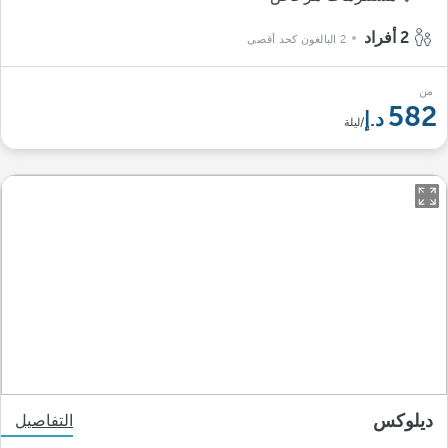
2 أفراد
2 البالغون كحد أقصى
من
582
/ليلة
ديلوكس
التفاصيل