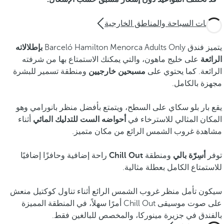
حمامات السباحة والمناطق الخارجية
يتميز فندق Barceló Hamilton Menorca Adults Only
بإطلالاته
الرائعة
على خليج ماهون، والتي يمكنك الاستمتاع بها من شرفته
الرائعة. كما يحتوي على
مسبحين خارجيين
ومنطقة تسمير للبشرة
مجهزة بالكامل.
يقع بار بلو سكاي على السطح، ويتمتع بأفضل منظر بانورامي وهو
المكان المثالي للاسترخاء في
أحواضه الست للتدليك المائي
أثناء
مشاهدة غروب الشمس الرائع من مكان متميز.
توفر
أسِرّة بالي
ومنطقة
Chill Out
راحة إضافية وحافزًا إضافيًا
للاستمتاع الكامل بعطلة مثالية.
سيكون تأمل منظر غروب الشمس الرائع أثناء تناول كوكتيل منعش
على صوت موسيقى Chill Out أمرًا سهلاً، في المنطقة المميزة
بالفندق في جزيرة مينوركا، والمخصص للبالغين فقط.