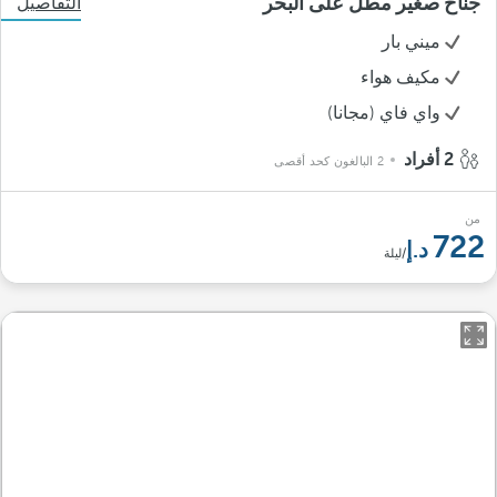
جناح صغير مطل على البحر
التفاصيل
ميني بار
مكيف هواء
واي فاي (مجانا)
2 أفراد
2 البالغون كحد أقصى
من
722
/ليلة