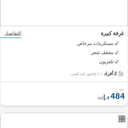
غرفة كبيرة
التفاصيل
مستلزمات مرحاض
مجفف شعر
تلفزيون
2 أفراد
2 البالغون كحد أقصى
من
484
/ليلة