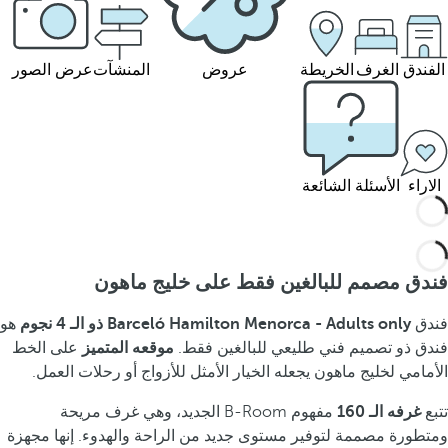
الفندق
الغرف
الخريطة
عروض
المنشآت
عرض الصور
الاراء
الأسئلة الشائعة
فندق مصمم للبالغين فقط على خليج ماهون
فندق
Barceló Hamilton Menorca - Adults only ذو الـ 4 نجوم
هو
فندق ذو تصميم فني طليعي للبالغين فقط.
موقعه المتميز
على الخط
الأمامي لخليج ماهون يجعله الخيار الأمثل للأزواج أو رحلات العمل.
تتبع
غرفه الـ 160
مفهوم B-Room الجديد، وهي غرف مريحة
ومتطورة مصممة لتوفير مستوى جديد من الراحة والهدوء. إنها مجهزة