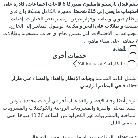
يضم
فندق بارسيلو هاميلتون مينوركا
6 قاعات اجتماعات، قادرة على
استيعاب ما يصل إلى 215 شخصًا
. مجهزة بالكامل بشبكة واي فاي
ونظام صوتي وشاشة وجهاز عرض، وتتميز بعض الخيارات بإضاءة
طبيعية
وإطلالات على البحر
وإمكانية الوصول المباشر إلى الخارج.
مجموعة من الاحتمالات التي تضمن نجاح أي حدث، مصحوبة بإطلالات
لا تضاهى على ميناء ماهون.
عرض المزيد
خدمات أخرى
الإقامة الكاملة "All Inclusive"
تشمل الباقة الشاملة
وجبات الإفطار والغداء والعشاء على طراز
buffet في المطعم الرئيسي
.
تتوفر أيضًا وجبة الإفطار والغداء المتأخر في أوقات محددة. يتوفر
النبيذ المحلي والبيرة والمشروبات الروحية والكوكتيلات والمشروبات
الساخنة والمشروبات غير الكحولية من الساعة 10:30 صباحًا. حتى
منتصف الليل.
* قد تختلف المواعيد دون إشعار مسبق حسب الإشغال.