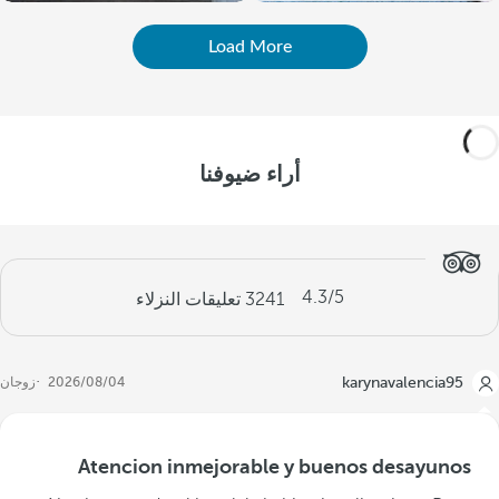
Load More
أراء ضيوفنا
4.3
/5
3241
تعليقات النزلاء
karynavalencia95
04‏/08‏/2026
زوجان
Atencion inmejorable y buenos desayunos