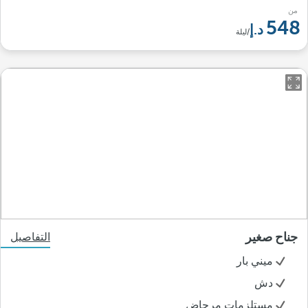
من
548
/ليلة
جناح صغير
التفاصيل
ميني بار
دش
مستلزمات مرحاض