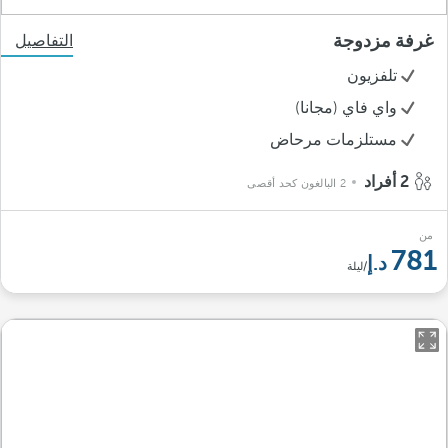
غرفة مزدوجة
التفاصيل
تلفزيون
واي فاي (مجانا)
مستلزمات مرحاض
2 أفراد
2 البالغون كحد أقصى
من
781
/ليلة