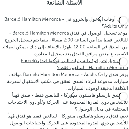
الأسئلة الشائعة
ما هي أوقات الدخول والخروج في Barceló Hamilton Menorca -
Adults Only؟
موعد تسجيل الوصول في فندق Barceló Hamilton Menorca -
للبالغين فقط يبدأ من الساعة 2:00 مساءً ، بينما يتم تسجيل الخروج
من الفندق في الساعة 12:00 ظهرًا. بالإضافة إلى ذلك ، يمكن لعملائنا
الاستمتاع ببعض مرافق الفندق بعد تسجيل المغادرة.
ما هي خيارات وقوف السيارات التي يقدمها فندق Barceló
Hamilton Menorca - للبالغين فقط؟
يوفر فندق Barceló Hamilton Menorca - Adults Only مواقف
سيارات مدفوعة لنزلاء الفندق. تحقق في مكتب الاستقبال لمعرفة
التكلفة الدقيقة لوقوف السيارات.
هل فندق بارسيلو هاميلتون مينوركا - للبالغين فقط - فندق مُهيأ
للأشخاص ذوي القدرة المحدودة على الحركة و/أو ذوي الاحتياجات
المختلفة في مجال الوصول؟
نعم، فندق بارسيلو هاميلتون مينوركا - للبالغين فقط هو فندق مُهيأ
للأشخاص ذوي القدرة المحدودة على الحركة واحتياجات الوصول