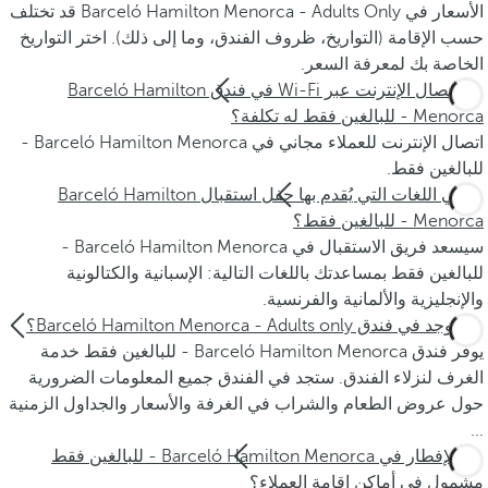
الأسعار في Barceló Hamilton Menorca - Adults Only قد تختلف
حسب الإقامة (التواريخ، ظروف الفندق، وما إلى ذلك). اختر التواريخ
الخاصة بك لمعرفة السعر.
هل اتصال الإنترنت عبر Wi-Fi في فندق Barceló Hamilton
Menorca - للبالغين فقط له تكلفة؟
اتصال الإنترنت للعملاء مجاني في Barceló Hamilton Menorca -
للبالغين فقط.
ما هي اللغات التي يُقدم بها حفل استقبال Barceló Hamilton
Menorca - للبالغين فقط؟
سيسعد فريق الاستقبال في Barceló Hamilton Menorca -
للبالغين فقط بمساعدتك باللغات التالية: الإسبانية والكتالونية
والإنجليزية والألمانية والفرنسية.
هل يوجد في فندق Barceló Hamilton Menorca - Adults only؟
يوفر فندق Barceló Hamilton Menorca - للبالغين فقط خدمة
الغرف لنزلاء الفندق. ستجد في الفندق جميع المعلومات الضرورية
حول عروض الطعام والشراب في الغرفة والأسعار والجداول الزمنية
...
هل الإفطار في Barceló Hamilton Menorca - للبالغين فقط
مشمول في أماكن إقامة العملاء؟