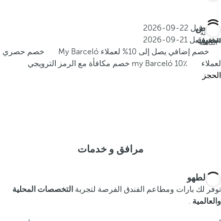
عروض
احجز قبل
22-09-2026
الإقامة
الصيف
سافر قبل
21-09-2026
الكاملة
خصم إضافي يصل إلى 10% لعملاء My Barceló
خصم حصري
لعملاء my Barceló
10٪ خصم مكافأة مع الرمز الترويجي
الحجز
مرافق و خدمات
فن الطهو
توفر لك بارات ومطاعم الفندق الفرصة لتجربة
التخصصات المحلية
والعالمية
.