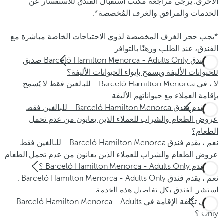
الأخرى. يرجى مراجعة مكتب استقبال الفندق للاستفسار عن
الخدمات والمرافق والغرف المُخصصة*.
*يجب حجز الغرف المخصصة لذوي الاحتياجات الخاصة مباشرة مع
الفندق، عند الطلب ورهنًا بالتوافر.
هل فندق Barceló Hamilton Menorca - Adults Only صديق
للحيوانات الأليفة ويسمح بإيواء الحيوانات الأليفة؟
لا ، في Barceló Hamilton Menorca - للبالغين فقط لا يُسمح
بإقامة العملاء مع حيواناتهم الأليفة.
هل يقدم فندق Barceló Hamilton Menorca - للبالغين فقط
عروض الطعام والشراب للعملاء الذين يعانون من عدم تحمل
الطعام؟
نعم ، يقدم فندق Barceló Hamilton Menorca - للبالغين فقط
عروض الطعام والشراب للعملاء الذين يعانون من عدم تحمل الطعام.
هل يقدم Barceló Hamilton Menorca - Adults Only ؟
نعم ، يقدم فندق Barceló Hamilton Menorca - Adults Only .
استشر الفندق بكل تفاصيل هذه الخدمة.
ما هي تكلفة الإقامة في Barceló Hamilton Menorca - Adults
Only ؟