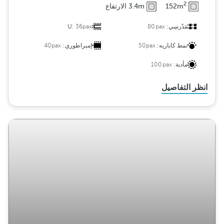
2
152m
3.4m الارتفاع
مَدْرسِي:
80pax
36pax
U:
نمط كاباريه:
50pax
إمبراطوري:
40pax
مأدبة:
100pax
انظر التفاصيل