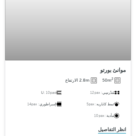
موانئ بورتو
2
50m
2.8m الارتفاع
مَدْرسِي:
12pax
10pax
U:
نمط كاباريه:
5pax
إمبراطوري:
14pax
مأدبة:
10pax
انظر التفاصيل