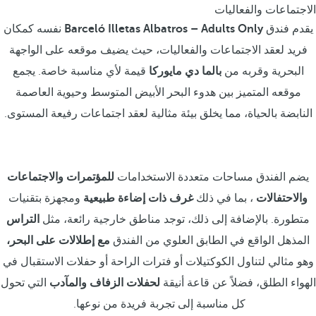
الاجتماعات والفعاليات
يقدم فندق
Barceló Illetas Albatros – Adults Only
نفسه كمكان
فريد لعقد الاجتماعات والفعاليات، حيث يضيف موقعه على الواجهة
البحرية وقربه من
بالما دي مايوركا
قيمة لأي مناسبة خاصة. يجمع
موقعه المتميز بين هدوء البحر الأبيض المتوسط وحيوية العاصمة
النابضة بالحياة، مما يخلق بيئة مثالية لعقد اجتماعات رفيعة المستوى.
يضم الفندق مساحات متعددة الاستخدامات
للمؤتمرات والاجتماعات
والاحتفالات
، بما في ذلك
غرف ذات إضاءة طبيعية
ومجهزة بتقنيات
متطورة. بالإضافة إلى ذلك، توجد مناطق خارجية رائعة، مثل
التراس
المذهل الواقع في الطابق العلوي من الفندق
مع إطلالات على البحر،
وهو مثالي لتناول الكوكتيلات أو فترات الراحة أو حفلات الاستقبال في
الهواء الطلق، فضلاً عن قاعة أنيقة
لحفلات الزفاف والمآدب
التي تحول
كل مناسبة إلى تجربة فريدة من نوعها.