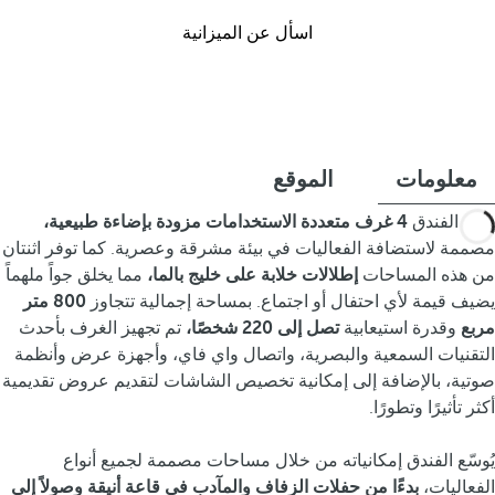
اسأل عن الميزانية
معلومات
الموقع
يضم الفندق
4 غرف متعددة الاستخدامات مزودة بإضاءة طبيعية،
مصممة لاستضافة الفعاليات في بيئة مشرقة وعصرية. كما توفر اثنتان
من هذه المساحات
إطلالات خلابة على خليج بالما،
مما يخلق جواً ملهماً
يضيف قيمة لأي احتفال أو اجتماع. بمساحة إجمالية تتجاوز
800 متر
مربع
وقدرة استيعابية
تصل إلى 220 شخصًا،
تم تجهيز الغرف بأحدث
التقنيات السمعية والبصرية، واتصال واي فاي، وأجهزة عرض وأنظمة
صوتية، بالإضافة إلى إمكانية تخصيص الشاشات لتقديم عروض تقديمية
أكثر تأثيرًا وتطورًا.
يُوسّع الفندق إمكانياته من خلال مساحات مصممة لجميع أنواع
الفعاليات،
بدءًا من حفلات الزفاف والمآدب في قاعة أنيقة
وصولاً إلى