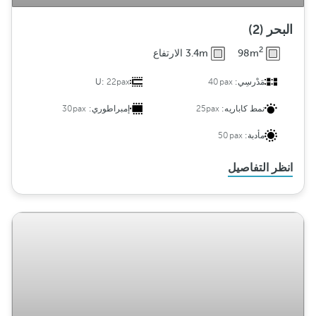
البحر (2)
2
98m
3.4m الارتفاع
مَدْرسِي:
40pax
22pax
U:
نمط كاباريه:
25pax
إمبراطوري:
30pax
مأدبة:
50pax
انظر التفاصيل