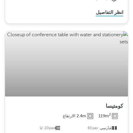
انظر التفاصيل
كومتيسا
2
119m
2.4m الارتفاع
مَدْرسِي:
60pax
20pax
U: