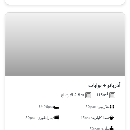
أدريانو + بوابات
2
115m
2.8m الارتفاع
مَدْرسِي:
50pax
26pax
U:
نمط كاباريه:
15pax
إمبراطوري:
30pax
مأدبة:
30pax