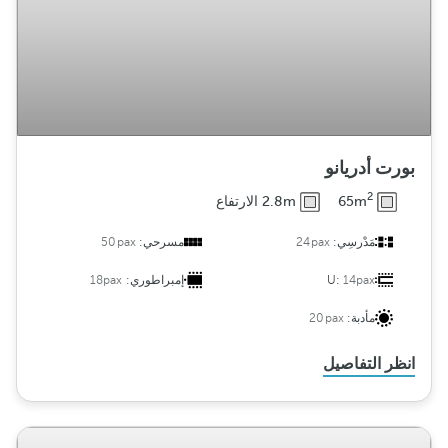
بورت أدريانو
2
65m
2.8m الارتفاع
مَدْرسِي:
24pax
مسرحي:
50pax
14pax
U:
إمبراطوري:
18pax
مأدبة:
20pax
انظر التفاصيل