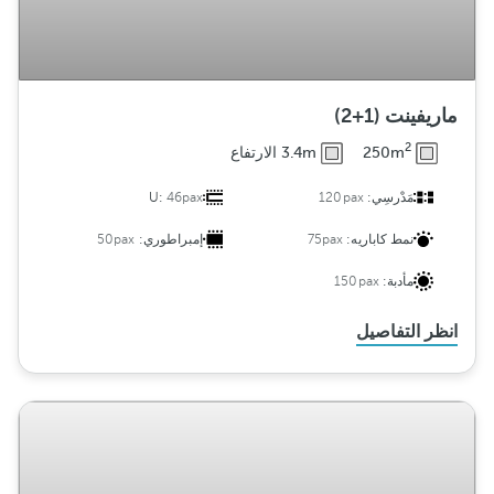
ماريفينت (1+2)
2
250m
3.4m الارتفاع
مَدْرسِي:
120pax
46pax
U:
نمط كاباريه:
75pax
إمبراطوري:
50pax
مأدبة:
150pax
انظر التفاصيل