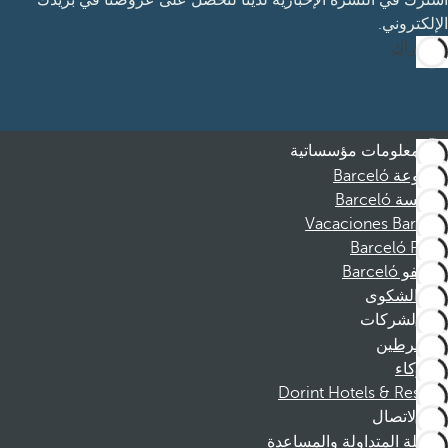
اشترك في النشرة الإخبارية لدينا لتحصل على عروضنا في بريدك
الإلكتروني.
الاشتراك
معلومات مؤسساتية
مجموعة Barceló
مؤسسة Barceló
Vacaciones Barceló
Barceló Films
موظفو Barceló
قناة الشكوى
الشركات
المنخرطين
الشركاء
Dorint Hotels & Resorts
الاتصال
الأسئلة المتداولة والمساعدة