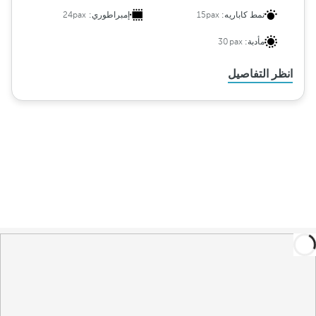
نمط كاباريه:
15pax
إمبراطوري:
24pax
مأدبة:
30pax
انظر التفاصيل