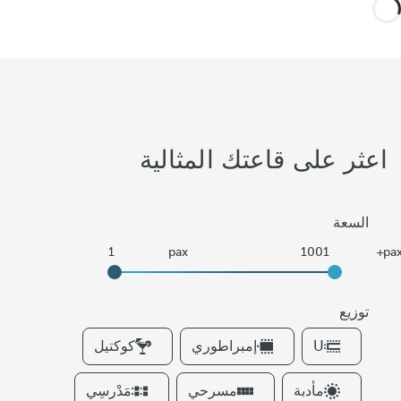
اعثر على قاعتك المثالية
السعة
توزيع
F
U
إمبراطوري
كوكتيل
i
l
مأدبة
مسرحي
مَدْرسِي