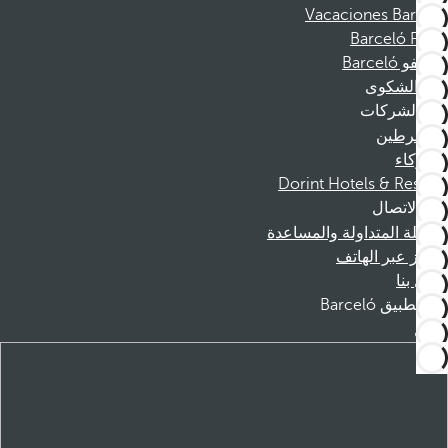
Vacaciones Barceló
Barceló Films
موظفو Barceló
قناة الشكوى
الشركات
المنخرطين
الشركاء
Dorint Hotels & Resorts
الاتصال
الأسئلة المتداولة والمساعدة
الحجز عبر الهاتف
اتصل بنا
تطبيق Barceló
تنزيل