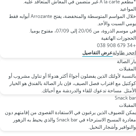
*مطعم À la carte غير متضمن في المعاش المتعاقد عليه.
المواعيد
خلال المواسم المتوسطة والمنخفضة، يفتح Arrozante أبوابه فقط
يومي السبت والأحد.
في موسم الذروة، من 20/06 إلى 07/09، مفتوح يوميا.
الحجوزات الهاتفية
+34 679 908 038
احجز طاولة
عرض التفاصيل
بار الصالة
المقبلات
بالنسبة لأولئك الذين يفضلون أجواءً أكثر هدوءًا أو تناول مشروب أو
كوكتيل مع اقتراب فصل الصيف، فإن بار الصالة بالفندق هو الخيار
الأمثل. مساحة تدعوك للقاء والدردشة مع أحبائك.
Snack bar
المقبلات
يمكن للضيوف الذين يرغبون في الاستفادة القصوى من إقامتهم دون
مغادرة المسبح الاسترخاء في Snack bar والذي يحيط به الزهور
والنوافير وأشجار النخيل.