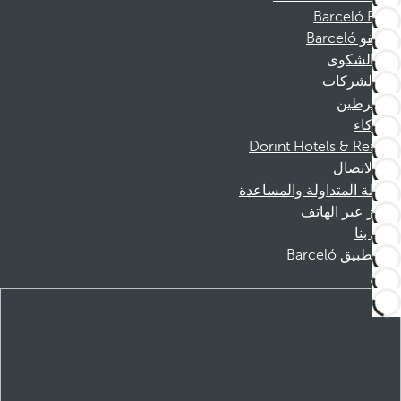
Barceló Films
موظفو Barceló
قناة الشكوى
الشركات
المنخرطين
الشركاء
Dorint Hotels & Resorts
الاتصال
الأسئلة المتداولة والمساعدة
الحجز عبر الهاتف
اتصل بنا
تطبيق Barceló
تنزيل