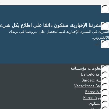
مع نشرتنا الإخبارية، ستكون دائمًا على اطلاع بكل شيء
اشترك في النشرة الإخبارية لدينا لتحصل على عروضنا في بريدك
الإلكتروني.
الاشتراك
معلومات مؤسساتية
مجموعة Barceló
مؤسسة Barceló
Vacaciones Barceló
Barceló Films
موظفو Barceló
قناة الشكوى