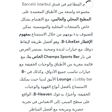
تقدم المطاعم في فندق Barceló Istanbul
مجموعة واسعة من الأطباق المعتمدة على
المطبخ المحلي والعالمي،
مع الاهتمام بشكل
خاص بالمنتجات المحلية والموسمية. يمكن
للضيوف بدء يومهم من خلال الاستمتاع
بمفهوم
الإفطار
B-LikeEat
، وهو أفضل طريقة لإيقاظ
ذوقك مع خيارات لذيذة وصحية. يستمر العرض
في بار
Champs Sports Bar الخاص بنا،
مع
قائمة مغرية من الأطباق والوجبات الخفيفة مع
خيارات تناسب جميع الأذواق، وكذلك في
B-
Lounge ،
Lobby bar الأنيق لدينا حيث يمكنك
الاستمتاع بأفضل أنواع القهوة والوجبات
الخفيفة. وأخيرًا، يدعوك
B-Heaven
، الواقع
على سطح المبنى، إلى الانغماس في تجربة
حصرية ومريحة مع أفضل المناظر.