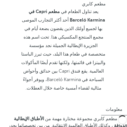
مطعم كابري
يعد تناول الطعام في
مطعم Capri في
Barceló Karmina
أحد أكثر التجارب الموصى
بها لجميع أولئك الذين يقضون بضعة أيام في
مجمع المنتجع المكسيكي هذا. تحت اسم هذه
الجزيرة الإيطالية الجميلة نجد مؤسسة
متخصصة في طعام هذا البلد، حيث تبرز الباستا
والبيتزا في قائمتها، ولكنها تقدم أيضًا المأكولات
العالمية. يقع فندق Capri بين حدائق وأحواض
السباحة في Barceló Karmina، ويوفر أجواءً
مثالية لقضاء أمسية خاصة خلال العطلات.
معلومات
يقدم مطعم كابري مجموعة مختارة مهمة من
الأطباق الإيطالية
الذواقة
، وكذلك الأطباق العالمية الانتقائية. من بين تخصصاتها يجدر