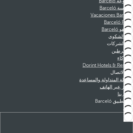
مجموعة Barceló
مؤسسة Barceló
Vacaciones Barceló
Barceló Films
موظفو Barceló
قناة الشكوى
الشركات
المنخرطين
الشركاء
Dorint Hotels & Resorts
الاتصال
الأسئلة المتداولة والمساعدة
الحجز عبر الهاتف
اتصل بنا
تطبيق Barceló
تنزيل