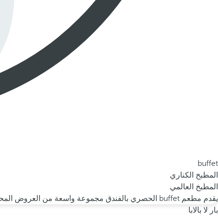
buffet
المطبخ الكناري
المطبخ العالمي
يقدم مطعم buffet الحصري بالفندق مجموعة واسعة من العروض المحلية والعالمية وقائمة من الوجبات الخفيفة الساخنة والباردة في بيئة ملهمة للغاية: مساحة مصممة بمواد تقليدية وتحيط بها الحدائق والطبيعة.
بار لا بالابا