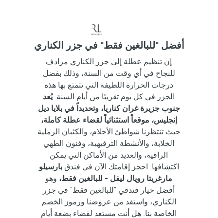
أفضل "للبالغين فقط" في جزر الكناري
إن تنظيم عطلة إلى جزر الكناري مرادف
للنجاح في أي وقت من السنة، وذلك بفضل
درجات الحرارة اللطيفة التي تتمتع بها هذه
الجزر في كل يوم تقريبًا من أيام السنة.
يُعد
جنوب جزيرة غران كناريا، وتحديداً في بلايا ديل
إنجليس، موقعاً استثنائياً لقضاء عطلة كاملة،
حيث تنتظرنا شواطئ الأحلام، والكثبان الرملية
الخلابة، والأنشطة الترفيهية، وفنون الطهي
الراقية، والعديد من الأماكن التي يمكن
اكتشافها. احجز إقامتك الآن في فندق
بارسيلو
مارغريتا رويال ليفل - للبالغين فقط،
وهو
أفضل خيار فندقي "للبالغين فقط" في جزر
الكناري، واستفد من عروضنا ورموز الخصم
الخاصة بنا. هل أنت مستعد لقضاء بضعة أيام