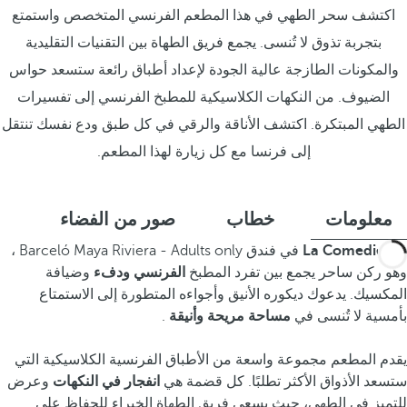
اكتشف سحر الطهي في هذا المطعم الفرنسي المتخصص واستمتع
بتجربة تذوق لا تُنسى. يجمع فريق الطهاة بين التقنيات التقليدية
والمكونات الطازجة عالية الجودة لإعداد أطباق رائعة ستسعد حواس
الضيوف. من النكهات الكلاسيكية للمطبخ الفرنسي إلى تفسيرات
الطهي المبتكرة. اكتشف الأناقة والرقي في كل طبق ودع نفسك تنتقل
إلى فرنسا مع كل زيارة لهذا المطعم.
معلومات
خطاب
صور من الفضاء
يقع La Comedie
في فندق Barceló Maya Riviera - Adults only ،
وهو ركن ساحر يجمع بين تفرد المطبخ
الفرنسي ودفء
وضيافة
المكسيك. يدعوك ديكوره الأنيق وأجواءه المتطورة إلى الاستمتاع
بأمسية لا تُنسى في
مساحة مريحة وأنيقة
.
يقدم المطعم مجموعة واسعة من الأطباق الفرنسية الكلاسيكية التي
ستسعد الأذواق الأكثر تطلبًا. كل قضمة هي
انفجار في النكهات
وعرض
للتميز في الطهي، حيث يسعى فريق الطهاة الخبراء للحفاظ على