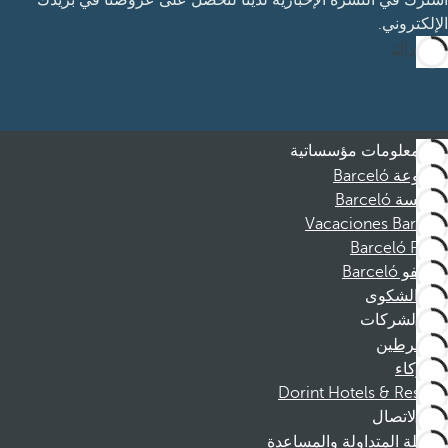
اشترك في النشرة الإخبارية لدينا لتحصل على عروضنا في بريدك
الإلكتروني.
الاشتراك
معلومات مؤسساتية
مجموعة Barceló
مؤسسة Barceló
Vacaciones Barceló
Barceló Films
موظفو Barceló
قناة الشكوى
الشركات
المنخرطين
الشركاء
Dorint Hotels & Resorts
الاتصال
الأسئلة المتداولة والمساعدة