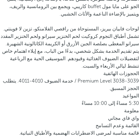
الجو على مايا مول buffet كاريبي، ويجمع بين الرومانسية والريف،
ويتميز بالإضاءة الناعمة والأثاث الخشبي.
لوحات فابيان بيريز، المستوحاة من راقصي الفلامنكو، تزين لا فوينتي.
تشمل أطباق النجوم كروكيت لحم الخنزير سيرانو ولحم الخنزير المقدد
سيرانو المغطى بصلصة الجبن الأزرق أو الكريمة الكاتالونية الشهيرة.
يتم تقديم الخدمة بشكل شخصي، بدءًا من الباب، مع إيلاء اهتمام خاص
لتفضيلات الضيوف الغذائية وقيودهم. الموسيقى الحية مع الرباعية
تنشط ليالي الأربعاء والسبت.
الحجوزات الهاتفية
Premium Level 3038-3039 / خدمة الضيوف 4010-4011. يتطلب
الحجز المسبق.
المواعيد
5:30 مساءً إلى 10:00 مساءً
معلومة
واي فاي مجاني
القائمة وعدم التسامح
قائمة مناسبة لمرضى الاضطرابات الهضمية والأطباق النباتية.