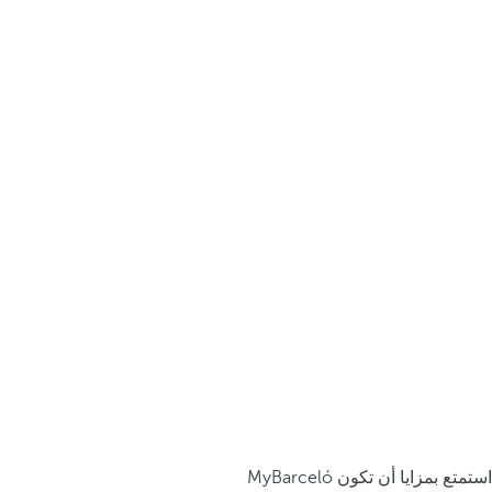
استمتع بمزايا أن تكون MyBarceló