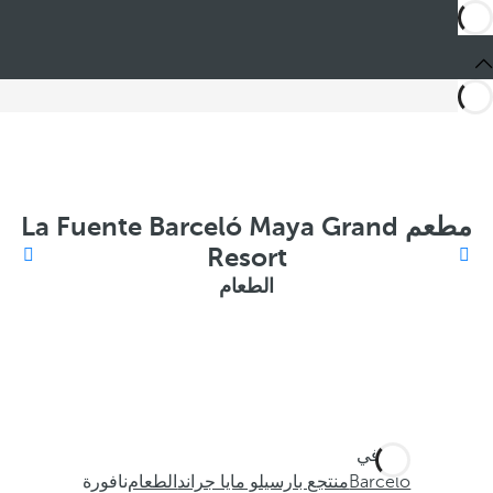
مطعم La Fuente Barceló Maya Grand
Resort
الطعام
أنت في
Barceló
منتجع بارسيلو مايا جراند
الطعام
نافورة