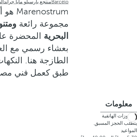
Barceló
منتجع بارسيلو مايا جراند
ال
ostrum
مجموعة رائعة
ومتنو
البحرية
المحضرة على 
بعشاء رسمي مع العا
الطازجة هنا. النكها
طبق كعمل فني مصمم
معلومات
الحجوزات الهاتفية
يتطلب الحجز المسبق.
المواعيد