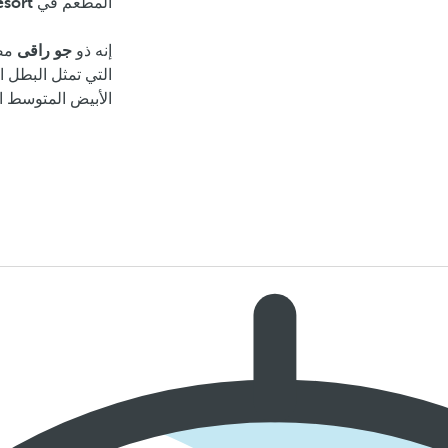
المطعم في
esort
إنه ذو
جو راقى
مصم
التي تمثل البطل ا
الأبيض المتوسط ا