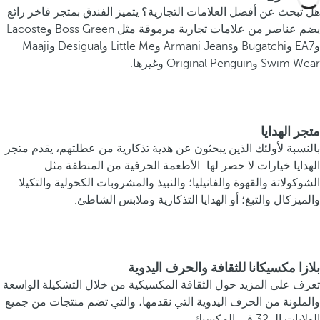
هل تبحث عن أفضل العلامات التجارية؟ يتميز الفندق بمتجر فاخر رائع
يضم عناصر من علامات تجارية مرموقة مثل Boss Green وLacoste
وEA7 وBugatchi وArmani Jeans وLittle Me وDesigual وMaaji
Swim Wear وOriginal Penguin وغيرها.
متجر الهدايا
بالنسبة لأولئك الذين يبحثون عن هدية تذكارية من عطلتهم، يقدم متجر
الهدايا خيارات لا حصر لها: الأطعمة الحرفية من المنطقة مثل
الشوكولاتة والقهوة والفانيليا؛ والنبيذ والمشروبات الكحولية والتكيلا
والميزكال والتبغ؛ أو الهدايا التذكارية وملابس الشاطئ.
بلازا مكسيكانا للثقافة والحرف اليدوية
تعرف على المزيد حول الثقافة المكسيكية من خلال التشكيلة الواسعة
والملونة من الحرف اليدوية التي نقدمها، والتي تضم منتجات من جميع
الولايات الـ 32 في المكسيك.