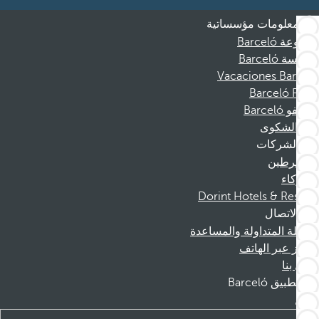
معلومات مؤسساتية
مجموعة Barceló
مؤسسة Barceló
Vacaciones Barceló
Barceló Films
موظفو Barceló
قناة الشكوى
الشركات
المنخرطين
الشركاء
Dorint Hotels & Resorts
الاتصال
الأسئلة المتداولة والمساعدة
الحجز عبر الهاتف
اتصل بنا
تطبيق Barceló
تنزيل