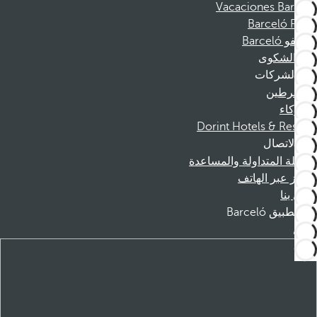
Vacaciones Barceló
Barceló Films
موظفو Barceló
قناة الشكوى
الشركات
المنخرطين
الشركاء
Dorint Hotels & Resorts
الاتصال
الأسئلة المتداولة والمساعدة
الحجز عبر الهاتف
اتصل بنا
تطبيق Barceló
تنزيل