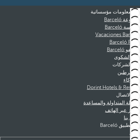
معلومات مؤسساتية
مجموعة Barceló
مؤسسة Barceló
Vacaciones Barceló
Barceló Films
موظفو Barceló
قناة الشكوى
الشركات
المنخرطين
الشركاء
Dorint Hotels & Resorts
الاتصال
الأسئلة المتداولة والمساعدة
الحجز عبر الهاتف
اتصل بنا
تطبيق Barceló
تنزيل