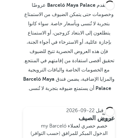
يقدم
Barceló Maya Palace
عروضًا
وخصومات حتى يتمكن الضيوف من الاستمتاع
بتجربة لا تُنسى وبأسعار خاصة. سواء كانوا
يتطلعون إلى الابتعاد كزوجين، أو الاستمتاع
بإجازة عائلية، أو الاسترخاء في أجواء الجنة،
فإن هذه العروض الحصرية تتيح للضيوف
تحقيق أقصى استفادة من إقامتهم في المنتجع.
مع الخصومات الخاصة والباقات الترويجية
والمزايا الإضافية، يضمن فندق
Barceló Maya
Palace
أن يستمتع ضيوفه بتجربة لا تُنسى.
احجز قبل
22-09-2026
الإقامة
عروض الصيف
الكاملة
خصم حصري لعملاء my Barceló
الدخول المبكر للمرافق (حسب التوافر)