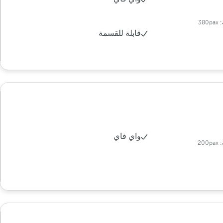
:
380pax
قابلة للقسمة
واي فاي
:
200pax