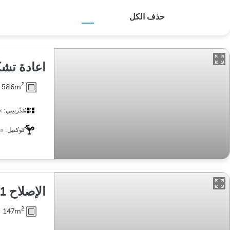
حذف الكل
اعادة تش
2
586m
مَدْرسِي:
x
كوكتيل:
x
الإصلاح 1
2
147m