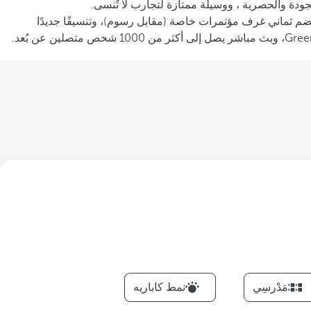
للجودة والحصرية ، ووسيلة ممتازة لتجارب لا تُنسى.
يضم ثماني غرف مؤتمرات خاصة (مقابل رسوم)، وتنسيقًا جديدًا
مَدْرسِي
نمط كاباريه