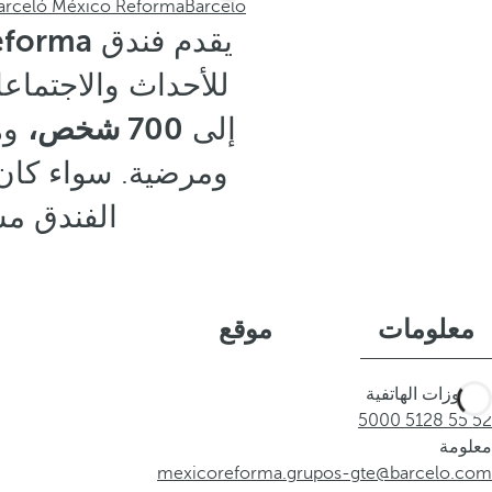
arceló México Reforma
Barceló
يقدم فندق
eforma
للأحداث والاجتماع
إلى
700 شخص،
وه
ومرضية. سواء كان 
الفندق مس
معلومات
موقع
الحجوزات الهاتفية
52 55 5128 5000
معلومة
mexicoreforma.grupos-gte@barcelo.com