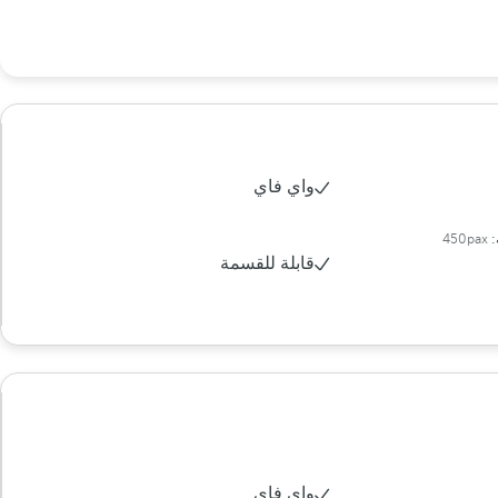
واي فاي
:
450pax
قابلة للقسمة
واي فاي