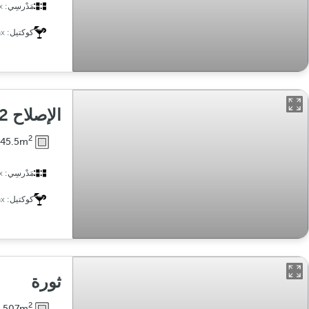
مَدْرسِي:
x
كوكتيل:
x
الإصلاح 2
2
345.5m
مَدْرسِي:
x
كوكتيل:
x
ثورة
2
507m