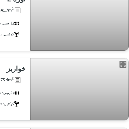
2
241.7m
مَدْرسِي:
x
كوكتيل:
x
خواريز
2
173.4m
مَدْرسِي:
x
كوكتيل:
x