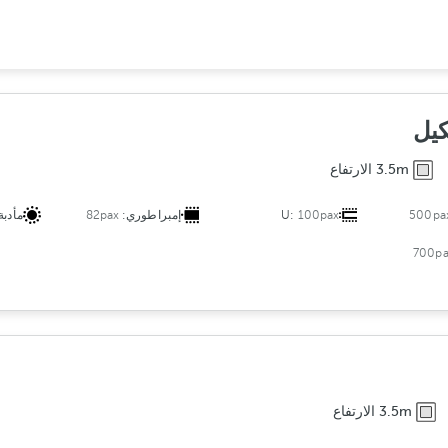
l
t
e
r
s
ت
كيل
و
3.5m الارتفاع
ز
ي
500pa
100pax
U:
إمبراطوري:
82pax
مأدبة
ع
700pa
3.5m الارتفاع