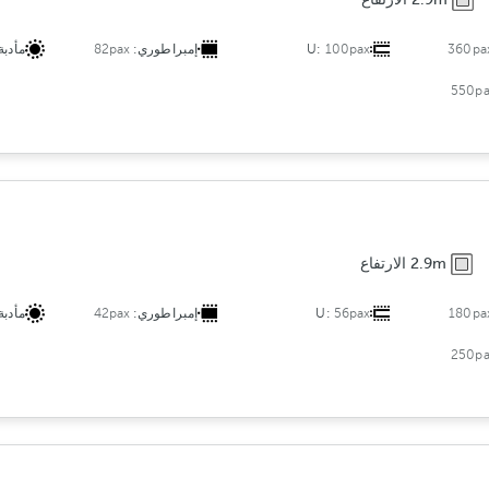
360pa
100pax
U:
إمبراطوري:
82pax
مأدبة
550pa
2.9m الارتفاع
180pa
56pax
U:
إمبراطوري:
42pax
مأدبة
250pa