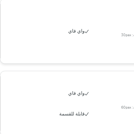
واي فاي
:
30pax
واي فاي
:
60pax
قابلة للقسمة