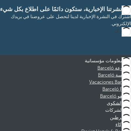
مع نشرتنا الإخبارية، ستكون دائمًا على اطلاع بكل شيء
اشترك في النشرة الإخبارية لدينا لتحصل على عروضنا في بريدك
الإلكتروني.
الاشتراك
معلومات مؤسساتية
مجموعة Barceló
مؤسسة Barceló
Vacaciones Barceló
Barceló Films
موظفو Barceló
قناة الشكوى
الشركات
المنخرطين
الشركاء