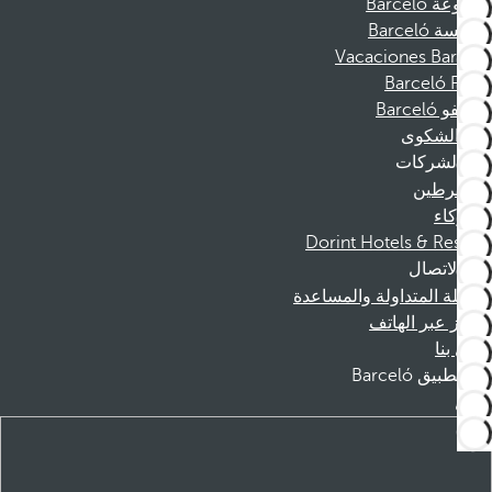
مجموعة Barceló
مؤسسة Barceló
Vacaciones Barceló
Barceló Films
موظفو Barceló
قناة الشكوى
الشركات
المنخرطين
الشركاء
Dorint Hotels & Resorts
الاتصال
الأسئلة المتداولة والمساعدة
الحجز عبر الهاتف
اتصل بنا
تطبيق Barceló
تنزيل