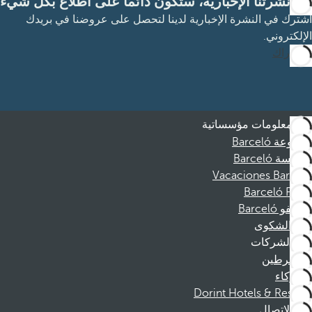
مع نشرتنا الإخبارية، ستكون دائمًا على اطلاع بكل شيء
اشترك في النشرة الإخبارية لدينا لتحصل على عروضنا في بريدك
الإلكتروني.
الاشتراك
معلومات مؤسساتية
مجموعة Barceló
مؤسسة Barceló
Vacaciones Barceló
Barceló Films
موظفو Barceló
قناة الشكوى
الشركات
المنخرطين
الشركاء
Dorint Hotels & Resorts
الاتصال