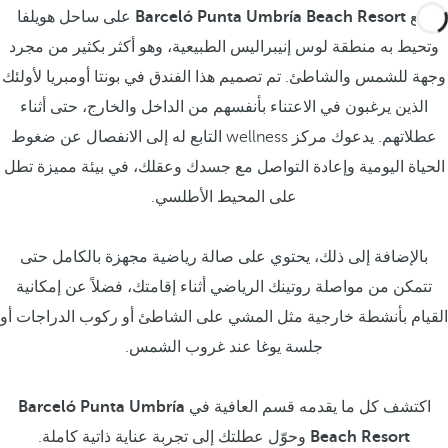
يقع
Barceló Punta Umbría Beach Resort
على ساحل هويلفا
وتحيط به منطقة لوس إنيبراليس الطبيعية، وهو أكثر بكثير من مجرد
وجهة للشمس والشاطئ. تم تصميم هذا الفندق في بونتا أومبريا لأولئك
الذين يرغبون في الاعتناء بأنفسهم من الداخل والخارج، حتى أثناء
عطلاتهم. يدعوك مركز wellness التابع له إلى الانفصال عن ضغوط
الحياة اليومية وإعادة التواصل مع جسدك وعقلك، في بيئة مميزة تطل
على المحيط الأطلسي.
بالإضافة إلى ذلك، يحتوي على صالة رياضية مجهزة بالكامل حتى
تتمكن من مواصلة روتينك الرياضي أثناء إقامتك، فضلاً عن إمكانية
القيام بأنشطة خارجية مثل المشي على الشاطئ أو ركوب الدراجات أو
جلسة يوغا عند غروب الشمس.
اكتشف كل ما يقدمه قسم العافية في
Barceló Punta Umbría
Beach Resort
وحوّل عطلتك إلى تجربة عناية ذاتية كاملة.