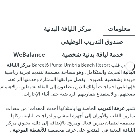
معلومات
مركز اللياقة البدنية
صندوق التدريب الوظيفي
خدمة لياقة بدنية شخصية
WeBalance
يقع في قلب Barceló Punta Umbría Beach Resort
مركز
اللياقة
البدنية
الحديث والمتكامل، وهو مساحة مصممة لتقديم تجربة رياضية
فريدة وشخصية للضيوف. بفضل مرافقها الممتازة وخدمتها الرائعة،
فإنها تلبي احتياجات أولئك الذين يتطلعون إلى البقاء نشيطين، والاهتمام
بصحتهم، والاستمتاع بتمارينهم الرياضية حتى أثناء الإجازات.
تتميز
غرفة التدريب
الخاصة بها بامتلاكها أحدث المعدات: من معدات
تمارين القلب والأوزان إلى أجهزة المشي والدراجات الثابتة، وكلها
مصممة لضمان تمرين فعال ومريح. بالإضافة إلى ذلك، يحتوي مركز
اللياقة البدنية في المنتجع على غرف مخصصة
للأنشطة الموجهة
،