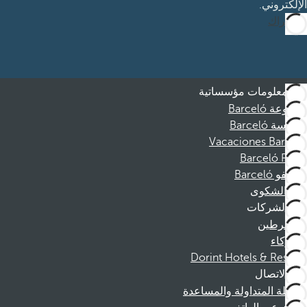
الإلكتروني.
الاشتراك
معلومات مؤسساتية
مجموعة Barceló
مؤسسة Barceló
Vacaciones Barceló
Barceló Films
موظفو Barceló
قناة الشكوى
الشركات
المنخرطين
الشركاء
Dorint Hotels & Resorts
الاتصال
الأسئلة المتداولة والمساعدة