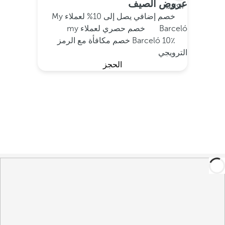
عروض الصيف
الكاملة
خصم إضافي يصل إلى 10% لعملاء My
Barceló
خصم حصري لعملاء my
Barceló
10٪ خصم مكافأة مع الرمز
الترويجي
الحجز