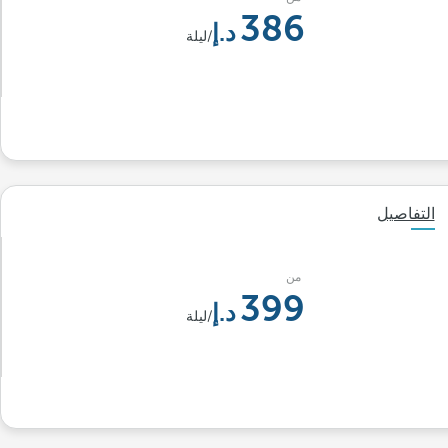
386
/ليلة
التفاصيل
من
399
/ليلة