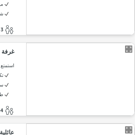
مي
شر
3 أفراد
غرفة ع
استمتع 
تك
سر
طق
4 أفراد
عائلية