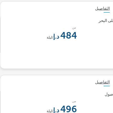
التفاصيل
استثنائية على البحر
من
484
/ليلة
التفاصيل
وصول
من
496
/ليلة