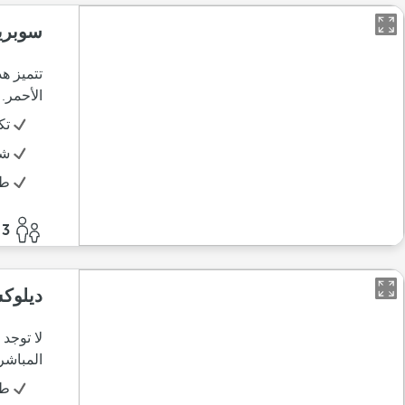
سوبري
الأحمر.
تك
شر
طق
3 أفراد
ديلوك
لا توجد
المباشر
طا