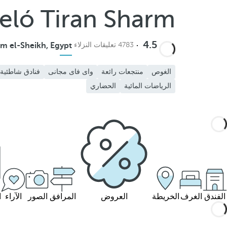
eló Tiran Sharm
4.5
4783 تعليقات النزلاء
m el-Sheikh, Egypt
الغوص
منتجعات رائعة
واى فاى مجانى
فنادق شاطئية
الرياضات المائية
الحضاري
الفندق
الغرف
الخريطة
العروض
المرافق
الصور
الآراء
ا