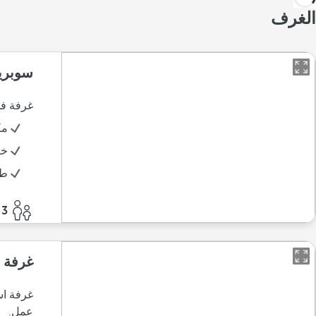
الغرف
سوبري
غرفة فس
مك
خز
طا
3 أفراد
غرفة 
عمل.