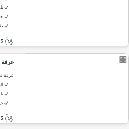
تل
خز
طا
3 أفراد
غرفة س
غرفة فس
ال
تل
خز
3 أفراد