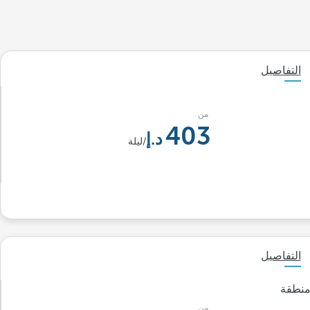
التفاصيل
من
403
/ليلة
التفاصيل
ة ومنطقة
من