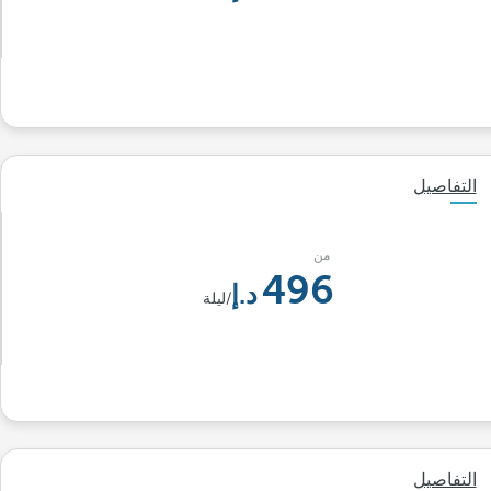
التفاصيل
من
496
/ليلة
التفاصيل