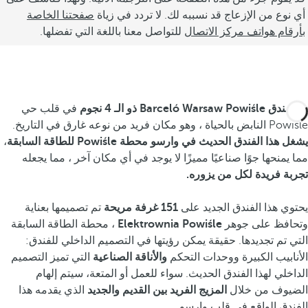
أي نوع من الإزعاج قد نسببه لك. لا تردد في زياة
صفحتنا الخاصة
بأرقام هواتف مركز الاتصال
للتواصل معنا باللغة التي تفضلها.
يقع
فندق Barceló Warsaw Powiśle ذو الـ 4 نجوم
في قلب حي
Powiśle النابض بالحياة ، وهو مكان فريد من نوعه غارق في التاريخ.
يشغل هذا الفندق الحديث في وارسو محطة Powiśle للطاقة السابقة
،
مما يمنحها جوًا صناعيًا مميزًا لا يوجد في أي مكان آخر ، مما يجعله
تجربة فريدة لكل من يزوره.
يحتوي هذا الفندق الجديد على
151 غرفة مريحة
تم تصميمها بعناية
وتحافظ على جوهر
Elektrownia Powiśle
، محطة الطاقة السابقة
التي تم تجديدها. حقيقة يمكن رؤيتها في التصميم الداخلي للفندق:
الأنابيب الكبيرة ووحدات التحكم
والأناقة الصناعية
التي تميز التصميم
الداخلي لهذا الفندق الحديث. سواء للعمل أو المتعة، سيتم إلهام
الضيوف من خلال
المزيج الفريد بين القديم والجديد
الذي يقدمه هذا
الفندق الواقع في قلب وارسو.