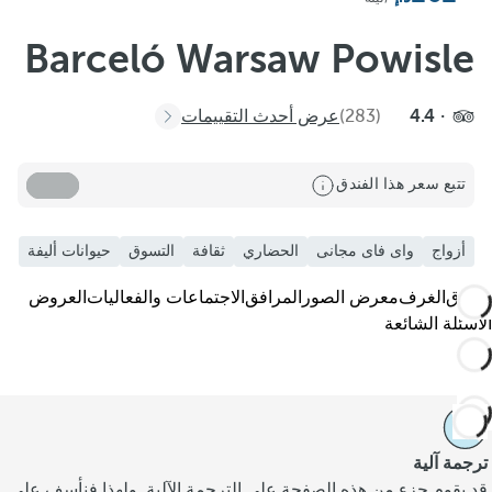
Barceló Warsaw Powisle
4.4
(283)
عرض أحدث التقييمات
تتبع سعر هذا الفندق
أزواج
واى فاى مجانى
الحضاري
ثقافة
التسوق
حيوانات أليفة
الفندق
الغرف
معرض الصور
المرافق
الاجتماعات والفعاليات
العروض
الأسئلة الشائعة
ترجمة آلية
قد يقوم جزء من هذه الصفحة على الترجمة الآلية. ولهذا فنأسف على