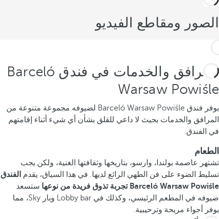
الصور ومقاطع الفيديو
المرافق والخدمات في فندق Barceló
Warsaw Powiśle
يوفر فندق Barceló Warsaw Powiśle لضيوفه مجموعة متنوعة من
المرافق والخدمات بحيث لا داعي للقلق بشأن أي شيء أثناء إقامتهم
في الفندق.
الطعام
تشتهر عاصمة بولندا، وارسو، بتاريخها وثقافتها الغنية، ولكن يجب
تسليط الضوء على فن الطهي الرائع لديها. في هذا السياق، يقدم
الفندق
Barceló Warsaw Powiśle
تجربة تذوق فريدة من نوعها
ستسعد
ضيوفه في المطعم الرئيسي، وكذلك في Lobby bar وبار Sky، مما
يوفر أجواء مريحة وترحيبية.