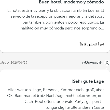
Buen hotel, moderno y cómodo
‪El hotel está muy bien y la ubicación también buena. El
servicio de la recepción puede mejorar y la del sport
bar también. Son lentos y poco resolutivos. La
habitación muy cómoda pero nos sorprendió...‬
اقرأ التعليق كاملاً
n62cwcevkh
29‏/06‏/2026
زوجان
Sehr gute Lage!
Alles war top, Lage, Personal, Zimmer nicht groß, aber
OK. Bademäntel trotz Nachfrage nicht bekommen, der
Dach-Pool öfters für private Partys gesperrt -
ungünstig für alle anderen Gäste.