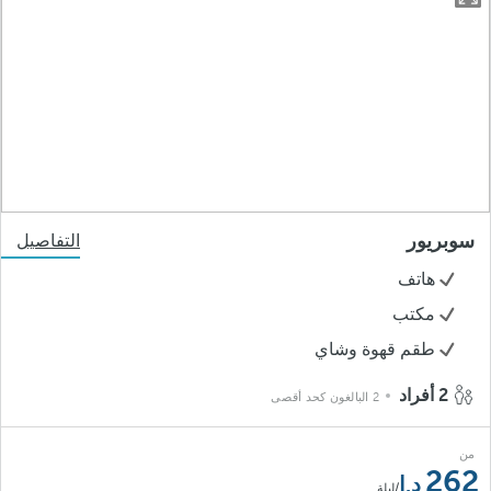
سوبريور
التفاصيل
هاتف
مكتب
طقم قهوة وشاي
2 أفراد
2 البالغون كحد أقصى
من
262
/ليلة