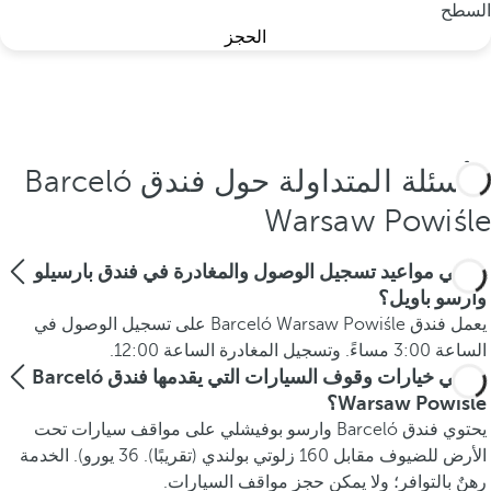
السطح
الحجز
الأسئلة المتداولة حول فندق Barceló
Warsaw Powiśle
ما هي مواعيد تسجيل الوصول والمغادرة في فندق بارسيلو
وارسو باويل؟
يعمل فندق Barceló Warsaw Powiśle على تسجيل الوصول في
الساعة 3:00 مساءً. وتسجيل المغادرة الساعة 12:00.
ما هي خيارات وقوف السيارات التي يقدمها فندق Barceló
Warsaw Powiśle؟
يحتوي فندق Barceló وارسو بوفيشلي على مواقف سيارات تحت
الأرض للضيوف مقابل 160 زلوتي بولندي (تقريبًا). 36 يورو). الخدمة
رهنٌ بالتوافر؛ ولا يمكن حجز مواقف السيارات.