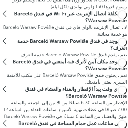
Powiśle
. يجب ألا يتجاوز وزن هذا المنتج 10 كجم، وسيتم فرض
رسوم قدرها 150 زلوتي بولندي (لكل ليلة).
هل تكلفة اتصال الإنترنت عبر Wi-Fi في فندق Barceló
Warsaw Powiśle؟
لا ، اتصال الإنترنت بالواي فاي في فندق Barceló Warsaw Powiśle
هو خدمة مجانية.
هل يوجد في فندق Barceló Warsaw Powiśle خدمة
الغرف؟
نعم ، يقدم فندق Barceló Warsaw Powiśle خدمة الغرف.
هل يوجد مكان آمن لأترك فيه أمتعتي في فندق Barceló
Warsaw Powiśle؟
نعم ، يحتوي فندق Barceló Warsaw Powiśle على مكتب للأمتعة
اليسرى يعتني بأمتعتك.
في أي وقت يبدأ الإفطار والغداء والعشاء في فندق
Barceló Warsaw Powiśle؟
الإفطار من الساعة 6:30 صباحًا من الاثنين إلى الجمعة والساعة
7:00 صباحًا في عطلات نهاية الأسبوع. ساعات الغداء من الساعة 12
ظهرًا والعشاء من الساعة 6 مساءً. في Barceló Warsaw Powiśle.
ما هي ساعات عمل حمام السباحة في فندق Barceló