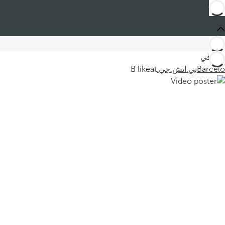
أنت في
Barceló
بي.اتش.جي.
B likeat