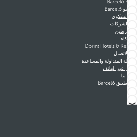
Barceló Films
موظفو Barceló
قناة الشكوى
الشركات
المنخرطين
الشركاء
Dorint Hotels & Resorts
الاتصال
الأسئلة المتداولة والمساعدة
الحجز عبر الهاتف
اتصل بنا
تطبيق Barceló
تنزيل