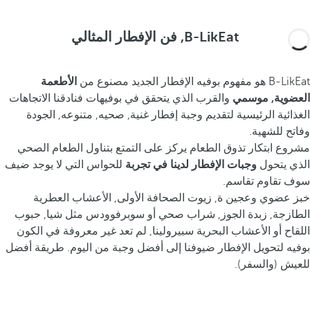
B-LikEat, فن الإفطار المثالي
B-LikEat هو مفهوم بوفيه الإفطار الجديد مصنوع من
الأطعمة
العضوية, موسمي
والقرب الذي يتحقق في بوفيهات فنادقنا الاتجاهات
الغذائية الرئيسية لتقديم وجبة إفطار غنية, صحيه, متنوعه, الجودة
وفاتح للشهية.
مشروع ابتكار تذوق الطعام يركز على التمتع بتناول الطعام الصحي
الذي يتحول
وجبات الإفطار لدينا في تجربة
للحواس التي لا يوجد ضيف
سوف تقاوم تقاسم.
خبز عضوي وعجين ة, زيوت الصحافة الأولى, الأعشاب العطرية
الطازجة, زبدة الجوز, شراب صحي أو سوبرفوودس مثل شيا, حبوب
اللقاح أو الأعشاب البحرية سبيرولينا, لم تعد غير معروفة في الكون
بوفيه لتحويل الإفطار ضيوفنا إلى أفضل وجبة من اليوم. طريقة أفضل
للعيش (والسفر).