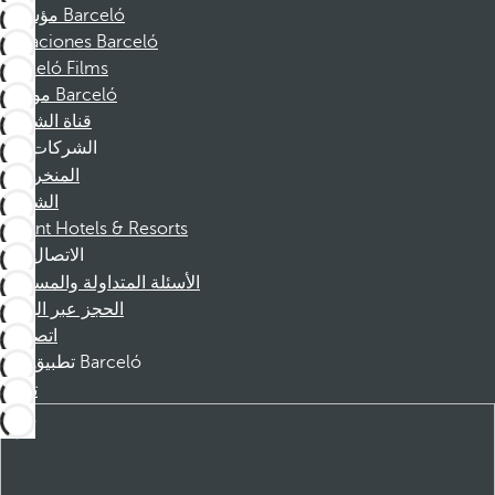
مؤسسة Barceló
Vacaciones Barceló
Barceló Films
موظفو Barceló
قناة الشكوى
الشركات
المنخرطين
الشركاء
Dorint Hotels & Resorts
الاتصال
الأسئلة المتداولة والمساعدة
الحجز عبر الهاتف
اتصل بنا
تطبيق Barceló
تنزيل