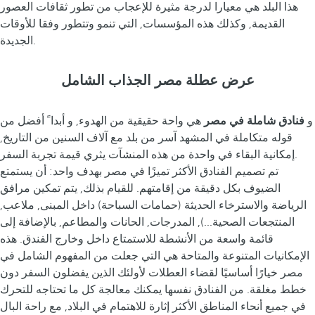
هذا البلد هي معيارا لدرجة مثيرة للإعجاب من تطور ثقافات العصور
القديمة, وكذلك هذه المؤسسات, التي تنمو وتتطور وفقا للأوقات
الجديدة.
عرض عطلة مصر الجذاب الشامل
و
فنادق شاملة في مصر
هي واحة حقيقية من الهدوء, و أبدا ً أفضل من
قوله متكاملة في المشهد آسر من بلد مع آلاف السنين من التاريخ,
إمكانية البقاء في واحدة من هذه المنشآت يثري قيمة تجربة السفر.
تم تصميم الفنادق الأكثر تميزًا في مصر بهدف واحد: أن يستمتع
الضيوف بكل دقيقة من إقامتهم. للقيام بذلك, يتم تمكين مرافق
الرياضة والاسترخاء الحديثة (حمامات السباحة) داخل المبنى, ملاعب,
المنتجعات الصحية...), المدرجات, الحانات والمطاعم, بالإضافة إلى
قائمة واسعة من الأنشطة للاستمتاع داخل وخارج الفندق. هذه
الإمكانيات المتنوعة والمتاحة هي التي جعلت من المفهوم الشامل في
مصر خيارًا أساسيًا لقضاء العطلات لأولئك الذين يفضلون السفر دون
خطط مغلقة. من الفنادق نفسها يمكنك معالجة كل ما تحتاجه للتحرك
في جميع أنحاء المناطق الأكثر إثارة للاهتمام في البلاد, مع راحة البال