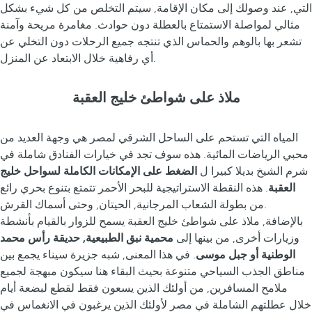
التي, عند وصولك إلى مكان الإقامة, سيتم التخلص من كل شيء بشكل
مثالي لمواصلة الاستمتاع بالعطلة دون حوادث. مغامرة مريحة وآمنة
تشعر بها بالوهم والحماس الذي تنتجه جميع الرحلات دون التخلي عن
أي رفاهية خلال الابتعاد عن المنزل.
ملاذ على شواطئ خليج العقبة
المياه التي تستحم على الساحل الشرقي لمصر هي وجهة العديد من
محبي الرياضات المائية. هذه سوف تجد في خيارات الفنادق شاملة في
شرم الشيخ بديلا كبيرا ل
الضغط على الإمكانات الكاملة لسواحل خليج
العقبة
. هذه النقطة الاستراتيجية للبحر الأحمر تتمتع بتنوع بحري رائع
من بطولة الشعاب المرجانية, الحيتان, وحتى أسماك القرش.
بالإضافة, ملاذ على شواطئ خليج العقبة يسمح للزوار بالقيام بأنشطة
وزيارات أخرى, من بينها إلى
محمية نبق الطبيعية, حديقة رأس محمد
الوطنية أو جبل موسى
. في هذا المعنى, شبه جزيرة سيناء يجمع بين
مناطق الجذب السياحي متنوعة بحيث البقاء هنا سيكون مبهجة لجميع
ملامح المسافرين, من أولئك الذين يسعون فقط لقطع لبضعة أيام
خلال عطلتهم الشاملة في مصر لأولئك الذين يرغبون في الانغماس في