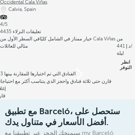
Occidental Cala Viñas
Calvia, Spain
4/5
4435 تعليقات النزلاء
من
في السطر الأول من Cala Viñas
خيار ممتاز في الشامل كليًا
/
441
مثالي للعائلات
ليلة
انظر
التوفر
/3 الفنادق التي تم اختيارها للمقارنة بينها
قارن حتى ثلاثة فنادق واحجز الذي يتناسب أكثر مع احتياجا
إغل
قار
مع تطبيق Barceló، ستحصل على
أفضل الأسعار في متناول يدك.
سيمنحك الحجز عبر تطبيقنا مع my Barceló