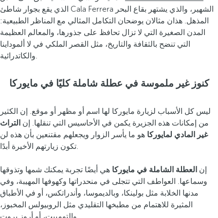
الذي يقع بجوار شاطئ Cala Ferrera الشهير، والذي يشتهر بقاع البحر
المذهل. هذان مثالان يوضحان التكامل المثالي مع المناظر الطبيعية:
المدن الصغيرة التي لا تزال تحافظ على جذورها، والمعالم العظيمة
التي تنضح بالثقافة والتاريخ، مثل القصر الملكي في لا ألموداينا
والكاتدرائية.
كنوز غير ملموسة في عطلة شاملة كليًا في مايوركا
ليس كل الأسباب لزيارة مايوركا لها اسم أو مظهر أو موقع. إن الكثير
من إمكانات هذه الجزيرة يكمن في الأحاسيس التي تنقلها. إن
التراث
غير المادي لمايوركا
هو ما يأسر الزوار ويجعلهم مقتنعين بأن هذه لن
تكون زيارتهم الأخيرة أبدًا.
إن
العطلة الشاملة في مايوركا
هي أيضًا تجربة يمكنك شمها وتذوقها
وسماعها. العواطف التي تتجلى في منحدراتها وكهوفها المهيبة، وفي
مدنها الخلابة مثل بولينكا، وبالديموسا، وأندراتكس، أو في الأطباق
المثيرة للاهتمام من مطبخها التقليدي مثل الروبيولس المخبوز،
والتومبيت، أو أروز بروت.