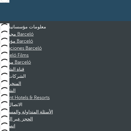
معلومات مؤسساتية
مجموعة Barceló
مؤسسة Barceló
Vacaciones Barceló
Barceló Films
موظفو Barceló
قناة الشكوى
الشركات
المنخرطين
الشركاء
Dorint Hotels & Resorts
الاتصال
الأسئلة المتداولة والمساعدة
الحجز عبر الهاتف
اتصل بنا