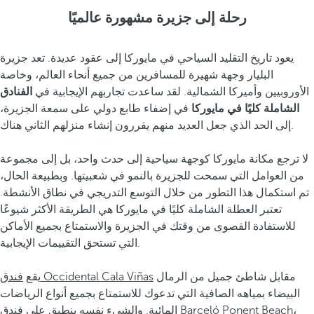
رحلة إلى جزيرة مشهورة عالميًا
يعود تاريخ التقليد السياحي في مايوركا إلى عقود عديدة. تعد جزيرة
البليار وجهة شهيرة للمسافرين من جميع أنحاء العالم، وخاصة
الأوروبيين وأميركا الشمالية. لقد ساعدت تجاربهم الإيجابية في
الفنادق
الشاملة كليًا في مايوركا
في إضفاء طابع دولي على سمعة الجزيرة،
إلى الحد الذي جعل العديد منهم يقررون إنشاء منزلهم الثاني هناك.
لا ترجع مكانة مايوركا كوجهة سياحية إلى حدث واحد، بل إلى مجموعة
من العوامل التي سمحت للجزيرة بالنمو في شعبيتها. وبطبيعة الحال،
تم استكمال هذا التطور من خلال التوسع التدريجي في نطاق الأنشطة.
تعتبر العطلة الشاملة كليًا في مايوركا هي الطريقة الأكثر شيوعًا
للاستفادة القصوى من وقتك في الجزيرة والاستمتاع بجميع الأماكن
التي تستحق التقييمات الإيجابية.
مقابل شاطئ جميل من الرمال
فندق Occidental Cala Viñas
يقع
البيضاء بمياهه الصافية التي تدعوك للاستمتاع بجميع أنواع الرياضات
،
Barceló Ponent Beach
المائية. والشيء نفسه ينطبق على فندق