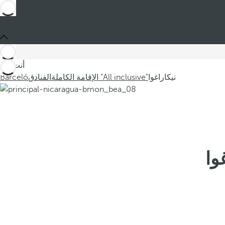
أنت في
نيكاراغوا
الإقامة الكاملة "All inclusive"
الفنادق
Barceló
وا