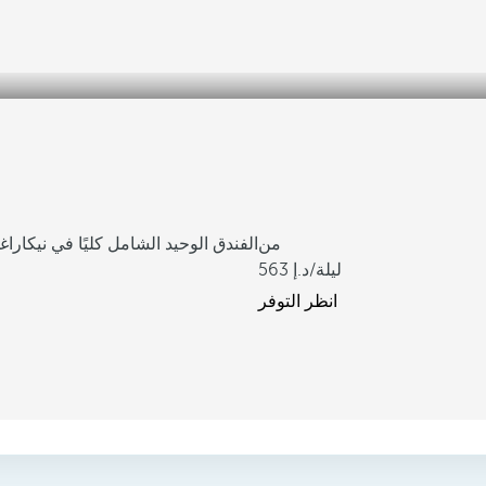
من
الفندق الوحيد الشامل كليًا في نيكاراغو
/ليلة
563
انظر التوفر