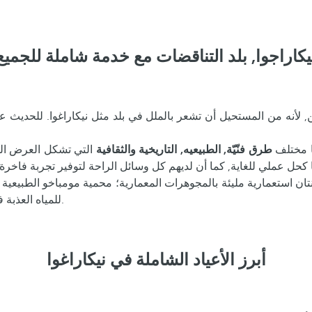
يكاراجوا, بلد التناقضات مع خدمة شاملة للجميع
 لأنه من المستحيل أن تشعر بالملل في بلد مثل نيكاراغوا. للحديث عن
ا مختلف
طرق فنّيّة, الطبيعيه, التاريخية والثقافية
التي تشكل العرض الس
ان استعمارية مليئة بالمجوهرات المعمارية؛ محمية مومباخو الطبيعية ب
للمياه العذبة في أمريكا الوسطى أو منطقة القهوة ماتاغالبا, واحدة من أهم في القارة.
أبرز الأعياد الشاملة في نيكاراغوا