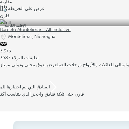
مقارنة
عرض على الخريطة
قارن
الإقامة الكاملة
Barceló Montelimar - All Inclusive
Montelimar, Nicaragua
3.9/5
3587 تعليقات النزلاء
ا
مثالي للعائلات والأزواج ورحلات العمل
عرض تذوق محلي ودولي ممتاز
/3 الفنادق التي تم اختيارها للم
قارن حتى ثلاثة فنادق واحجز الذي يتناسب أكثر