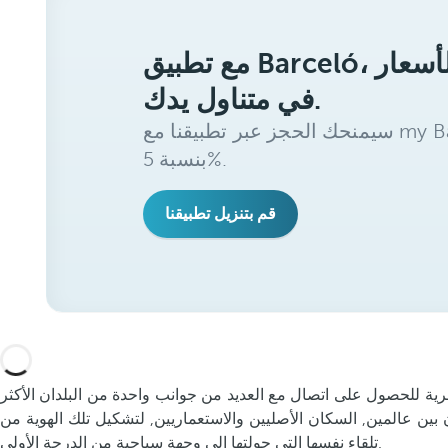
مع تطبيق Barceló، ستحصل على أفضل الأسعار
في متناول يدك.
سيمنحك الحجز عبر تطبيقنا مع my Barceló Benefits خصمًا إضافيًا
بنسبة 5%.
قم بتنزيل تطبيقنا
ة للحصول على اتصال مع العديد من جوانب واحدة من البلدان الأكثر
ن بين عالمين, السكان الأصليين والاستعماريين, لتشكيل تلك الهوية من
تلقاء نفسها التي حولتها إلى وجهة سياحية من الدرجة الأولى.