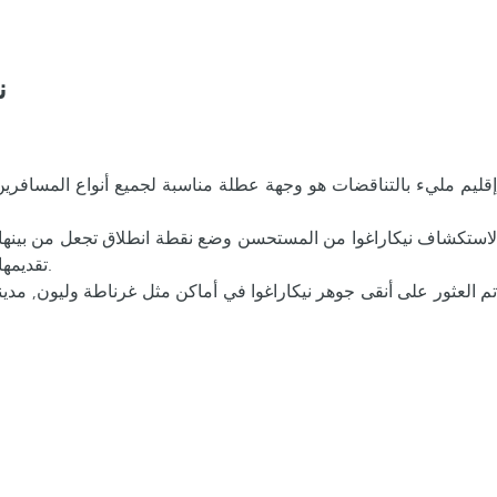
ن
إقليم مليء بالتناقضات هو وجهة عطلة مناسبة لجميع أنواع المسافرين,
لاستكشاف نيكاراغوا من المستحسن وضع نقطة انطلاق تجعل من بينه
تقديمها كحل عملي للغاية, كما أن لديهم كل وسائل الراحة لتوفير تجربة فاخرة خلال فترة الإقامة دون تجاهل أهمية معرفة مباشرة طعم الأكثر أصالة.
تم العثور على أنقى جوهر نيكاراغوا في أماكن مثل غرناطة وليون, مدينت