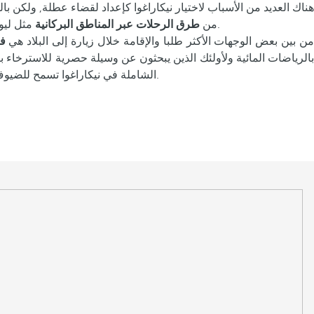
هناك العديد من الأسباب لاختيار نيكاراغوا كإعداد لقضاء عطلة, ولكن بالت
, على كل من ساحل البحر الكاريبي وفي مياه المحيط الهادئ, يسلط الضوء على أهمية البيئة الطبيعية في العرض السياحي.
من
طرق الرحلات عبر المناطق البركانية
مثل ليو
من بين بعض الوجهات الأكثر طلبا والإقامة خلال زيارة إلى البلاد هي
فن
بالرياضات المائية ولأولئك الذين يبحثون عن وسيلة حصرية للاسترخاء 
الشاملة في نيكاراغوا تسمح للضيوف بالاستفادة من أفضل الخدمات الصحية والجمالية, برامج ترفيهية نهارية وليلية لجميع أفراد العائلة ومرافق عالية الوقوف لقضاء عطلة فاخرة.