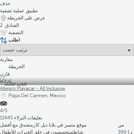
حذف
تطبيق عملية تصفية
عرض على الخريطة
الفنادق
2
التصفية
اطلب
مقارنة
الخريطة
قارن
الإقامة الكاملة
Allegro Playacar - All Inclusive
Playa Del Carmen, Mexico
4/5
11445 تعليقات النزلاء
من
موقع متميز في بلايا ديل كارمن
فندق مع أفضل
399
شاطئ
متخصصون في خلق الخبرات للأطفال