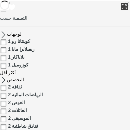
العودة
التصفية حسب
الوجهات
كوينتانا رو
1
ريفيلايرا مايا
1
بلاياكار
1
كوزوميل
1
أكثر
أقل
التخصص
ثقافة
2
الرياضات المائية
2
الغوص
2
العائلات
2
الموسيقى
2
فنادق شاطئية
2