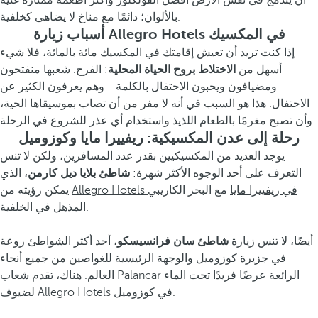
أن يندمج في نفس الأرض أفضل الفولكلور وأكثر أطعمة ممتازة غنية
بالألوان؛ دائمًا مع مناخ لا يضاهى كخلفية.
أسباب زيارة Allegro Hotels في المكسيك
إذا كنت تريد أن تعيش إقامتك في المكسيك مائة بالمائة، فلا شيء
أسهل من
الاختلاط بروح الحياة المحلية
: الفرح. شعبها منفتحون
ومضيافون ويحبون الاحتفال بالكلمة - وهم يعرفون الكثير عن
الاحتفال. هذا هو السبب في أنه لا مفر من أن تصاب بموسيقاها الحية،
وأن تصبح مغرمًا بالطعام اللذيذ واستخدام أي عذر للشروع في الرحلة.
رحلة إلى عدن المكسيكية: ريفييرا مايا وكوزوميل
يوجد العديد من المكسيكيين بقدر عدد المسافرين، ولكن لا تنس
التعرف على أحد الوجوه الأكثر شهرة:
شاطئ بلايا ديل كارمن
، الذي
Allegro Hotels في ريفييرا مايا
مع البحر الكاريبي
يمكن رؤيته من
المذهل في الخلفية.
أيضًا، لا تنس زيارة
شاطئ سان فرانسيسكو
، أحد أكثر الشواطئ روعة
في جزيرة كوزوميل والوجهة الرئيسية للغواصين من جميع أنحاء
العالم. هناك، تقدم شعاب Palancar الرائعة عرضًا فريدًا تحت الماء
Allegro Hotels في كوزوميل.
لضيوف