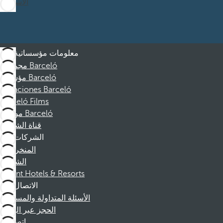
الاشتراك
معلومات مؤسساتية
مجموعة Barceló
مؤسسة Barceló
Vacaciones Barceló
Barceló Films
موظفو Barceló
قناة الشكوى
الشركات
المنخرطين
الشركاء
Dorint Hotels & Resorts
الاتصال
الأسئلة المتداولة والمساعدة
الحجز عبر الهاتف
اتصل بنا