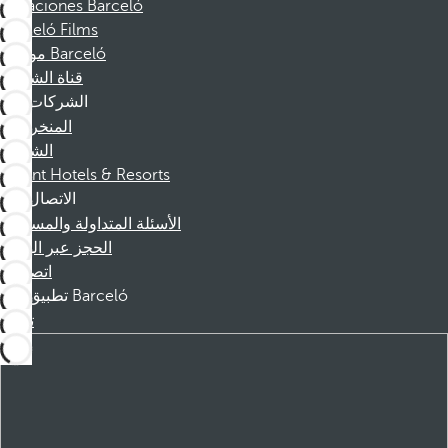
Vacaciones Barceló
Barceló Films
موظفو Barceló
قناة الشكوى
الشركات
المنخرطين
الشركاء
Dorint Hotels & Resorts
الاتصال
الأسئلة المتداولة والمساعدة
الحجز عبر الهاتف
اتصل بنا
تطبيق Barceló
تنزيل