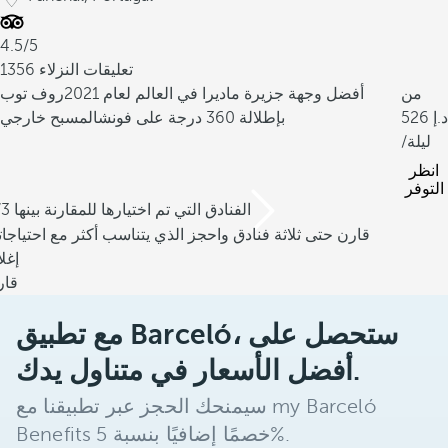
4.5/5
1356 تعليقات النزلاء
من
أفضل وجهة جزيرة ماديرا في العالم لعام 2021
روف توب
526
بإطلالة 360 درجة على فونشال
مسبح خارجي
/ليلة
انظر
التوفر
/3 الفنادق التي تم اختيارها للمقارنة بينها
قارن حتى ثلاثة فنادق واحجز الذي يتناسب أكثر مع احتياجا
إغل
قار
مع تطبيق Barceló، ستحصل على
أفضل الأسعار في متناول يدك.
سيمنحك الحجز عبر تطبيقنا مع my Barceló
Benefits خصمًا إضافيًا بنسبة 5%.