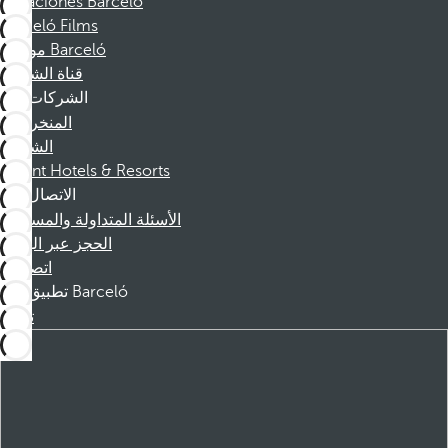
Vacaciones Barceló
Barceló Films
موظفو Barceló
قناة الشكوى
الشركات
المنخرطين
الشركاء
Dorint Hotels & Resorts
الاتصال
الأسئلة المتداولة والمساعدة
الحجز عبر الهاتف
اتصل بنا
تطبيق Barceló
تنزيل