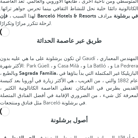
المتوسطي ومن ناحية أخرى ، طابعها الأوروبي والعالمي. تعد العاصمة
الكاتالونية دائمًا خلية نحل للنشاط الثقافي بينما تحرس جواهر تراثها.
إن Barceló Hotels & Resorts في برشلونة
مرادف
لهذا السبب ،
لرحلة تتكرر مرارًا وتكرارًا.
طريق عبر عاصمة الحداثة
لن تكون برشلونة على ما هي عليه بدون Gaudí ، المهندس المعماري
الأكثر شهرة: Park Güell ، و Casa Milà ، و La Batlló ، و La Pedrera
، البازيليكا غير المكتملة التي بدأ بناؤها في
Sagrada Familia
، وبالطبع
عام 1882 والتي ، من الغريب ، هي الأكثر زيارة في أوروبا بعد كنيسة
القديس بطرس في الفاتيكان. تغطي العاصمة الكاتالونية الكثير ،
لمعرفة كل شيء ، من الضروري الإقامة في أفضل الفنادق المتصلة
مثل فنادق ومنتجعات Barceló في برشلونة.
أصول برشلونة