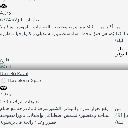
4.3/5
6324 تعليقات النزلاء
من
أكثر من 3000 متر مربع مخصصة للفعاليات والمؤتمرات
موقع لا
470
يُضاهى فوق محطة سانتس
تصميم مستقبلي وتكنولوجيا متطورة
/ليلة
انظر
التوفر
قارن
Barceló Raval
Barcelona, Spain
4.3/5
5886 تعليقات النزلاء
من
يقع بجوار شارع رامبلاس الشهير
شرفة 360 درجة مع حمام
491
سباحة ومقصورة تشمس اصطناعي وإطلالات بانورامية
وجبة
/ليلة
فطور وغداء رائجة في برشلونة