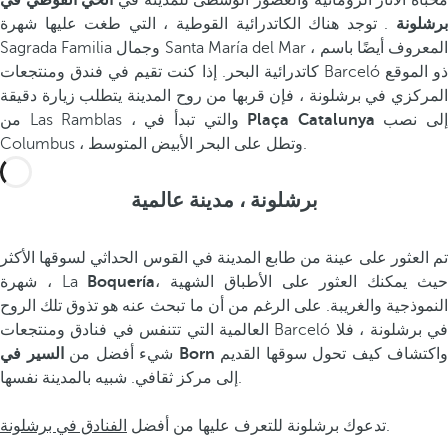
مخبأة الآثار الرومانية والعصور الوسطى للمدينة في
الحي القوطي في
رشلونة
. توجد هناك الكاتدرائية القوطية ، التي طغت عليها شهرة
Sagrada Familia وجمال Santa María del Mar ، المعروف أيضًا باسم
كاتدرائية البحر. إذا كنت تقيم في فندق ومنتجعات Barceló ذو الموقع
المركزي في برشلونة ، فإن قربها من روح المدينة يتطلب زيارة دقيقة
إلى نصب
Plaça Catalunya
من Las Ramblas ، والتي تبدأ في
Columbus ، وتطل على البحر الأبيض المتوسط.
برشلونة ، مدينة عالمية
تم العثور على عينة من طابع المدينة في القوس الحداثي لسوقها الأكثر
، حيث يمكنك العثور على الأطباق الشهية
Boquería
شهرة ، La
النموذجية والغريبة. على الرغم من أن ما تبحث عنه هو تذوق تلك الروح
العالمية التي تتنفس في فنادق ومنتجعات Barceló في برشلونة ، فلا
واكتشاف كيف تحول سوقها القديم
السير في Born
شيء أفضل من
إلى مركز ثقافي. شبيه بالمدينة نفسها.
.
تدعوك برشلونة للتعرف عليها من أفضل
الفنادق في برشلونة