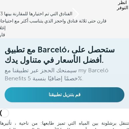
انظر
التوفر
/3 الفنادق التي تم اختيارها للمقارنة بينها
قارن حتى ثلاثة فنادق واحجز الذي يتناسب أكثر مع احتياجا
إغل
قار
مع تطبيق Barceló، ستحصل على
أفضل الأسعار في متناول يدك.
سيمنحك الحجز عبر تطبيقنا مع my Barceló
Benefits خصمًا إضافيًا بنسبة 5%.
قم بتنزيل تطبيقنا
تتنقل برشلونة بين المياه التي تميز طابعها: من ناحية ، تأثيرها