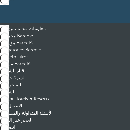
معلومات مؤسساتية
مجموعة Barceló
مؤسسة Barceló
Vacaciones Barceló
Barceló Films
موظفو Barceló
قناة الشكوى
الشركات
المنخرطين
الشركاء
Dorint Hotels & Resorts
الاتصال
الأسئلة المتداولة والمساعدة
الحجز عبر الهاتف
اتصل بنا