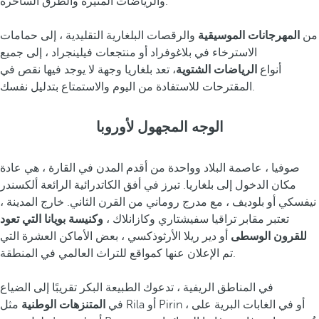
والرياضات المثيرة والطرق الساحرة.
من
المهرجانات الموسيقية
والرقصات البلغارية التقليدية ، إلى حمامات
الاسترخاء في بلاغوفراد أو منتجعات فيلينجراد ، إلى جميع
أنواع
الرياضات الشتوية
، تعد بلغاريا وجهة لا يوجد فيها نقص في
المقترحات للاستفادة من اليوم والاستمتاع بتدليل نفسك.
الوجه المجهول لأوروبا
صوفيا ، عاصمة البلاد وواحدة من أقدم المدن في القارة ، هي عادة
مكان الدخول إلى بلغاريا. تبرز في أفق الكاتدرائية الرائعة ألكسندر
نيفسكي أو بلوديف ، مع مدرج روماني من القرن الثاني. خارج المدينة ،
تعتبر مقابر تراقيا سفيشتاري وكازانلاك ،
وكنيسة بويانا التي تعود
للقرون الوسطى
أو دير ريلا الأرثوذكسي ، بعض الأماكن العشرة التي
تم الإعلان عنها كمواقع للتراث العالمي في المنطقة.
في المناطق الريفية ، تدعوك الطبيعة البكر تقريبًا إلى الضياع
في
المتنزهات الوطنية
مثل Rila أو Pirin ، أو في الغابات البرية على