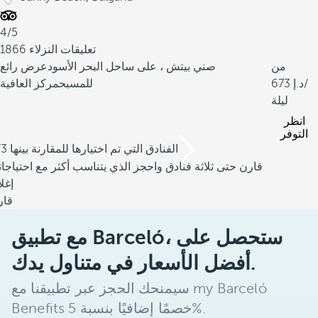
4/5
1866 تعليقات النزلاء
من
صني بيتش ، على ساحل البحر الأسود
عرض رائع
/
673
للمسبح
مركز العافية
ليلة
انظر
التوفر
/3 الفنادق التي تم اختيارها للمقارنة بينها
قارن حتى ثلاثة فنادق واحجز الذي يتناسب أكثر مع احتياجا
إغل
قار
مع تطبيق Barceló، ستحصل على
أفضل الأسعار في متناول يدك.
سيمنحك الحجز عبر تطبيقنا مع my Barceló
Benefits خصمًا إضافيًا بنسبة 5%.