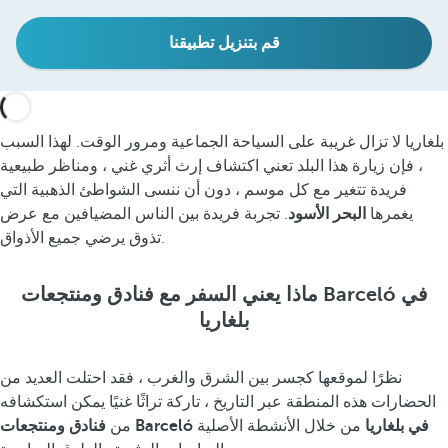
قم بتنزيل تطبيقنا
بلغاريا لا تزال غريبة على السياحة الجماعية ومرور الوقت. لهذا السبب
، فإن زيارة هذا البلد تعني اكتشاف إرث أثري غني ، ومناظر طبيعية
فريدة تتغير مع كل موسم ، دون أن ننسى الشواطئ الذهبية التي
يغمرها
البحر الأسود
. تجربة فريدة بين الناس المضيافين مع عرض
تذوق يرضي جميع الأذواق.
ماذا يعني السفر مع فنادق ومنتجعات Barceló في
بلغاريا
نظرًا لموقعها كجسر بين الشرق والغرب ، فقد احتلت العديد من
الحضارات هذه المنطقة عبر التاريخ ، تاركة تراثًا غنيًا يمكن استكشافه
فنادق ومنتجعات Barceló في بلغاريا
من خلال الأنشطة الأصلية
من