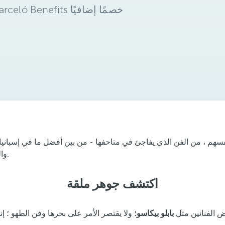
نفسهم ، من الفن الذي يفاجئ في متاحفها - من بين أفضل ما في إسباني
والموقف الطليعي للمدينة ، حيث تقدم تجارب فريدة ومبتكرة للمسافرين.
اكتشف جوهر ملقة
ض الفنانين مثل
بابلو بيكاسو