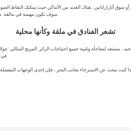
غو أو سوق أتارازاناس ، هناك العديد من الأماكن حيث يمكنك التقاط ال
لأي ضيف من فنادق ومنتجعات Barceló سوف تكون مهتمة في مالقة. مطلعة ، حتى لا تفقد التفاصيل.
تشعر الفنادق في ملقة وكأنها محلية
 مستعد لمفاجأة وتلبية جميع احتياجات الزائر. المزيج المثالي: جولات ا
Hotels & Resorts في مالقة حيث يمكنك الراحة وتذوق المأكولات المحلية.
ذا كنت تبحث عن الاسترخاء بجانب البحر ، فإن إحدى الوجهات المفضلة 