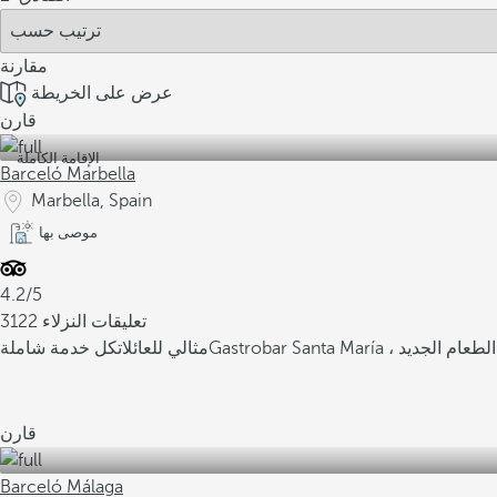
مقارنة
عرض على الخريطة
قارن
الإقامة الكاملة
Barceló Marbella
Marbella, Spain
موصى بها
4.2/5
3122 تعليقات النزلاء
 مفهوم تذوق الطعام الجديد
مثالي للعائلات
كل خدمة شاملة
قارن
Barceló Málaga