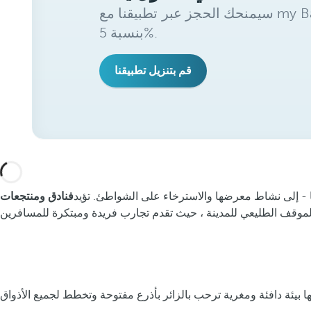
سيمنحك الحجز عبر تطبيقنا مع my Barceló Benefits خصمًا إضافيًا
بنسبة 5%.
قم بتنزيل تطبيقنا
ا - إلى نشاط معرضها والاسترخاء على الشواطئ. تؤيد