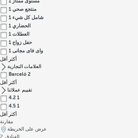
مستوى ممتاز
1
منتجع صحي
1
شامل كل شيء
1
الحضاري
1
العطلات
1
حفل زواج
1
واى فاى مجانى
1
أكثر
أقل
العلامات التجارية
Barceló
2
أكثر
أقل
تقييم عملائنا
4.2
1
4.5
1
أكثر
أقل
مقارنة
عرض على الخريطة
الفنادق
2