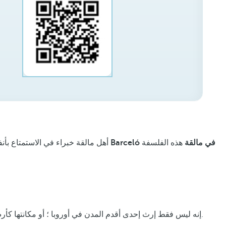
فنادق ومنتجعات Barceló في مالقة
هذه الفلسفة
أهل مالقة خبراء في الاستمتاع بأ
؛ ولا يقتصر الأمر على بحرها وفن الطهو ؛ إنها بيئة دافئة ومغرية ترحب بالزائر بأذرع مفتوحة وتخطط لجميع الأذواق.
إنه ليس فقط إرث إحدى أقدم المدن في أوروبا ؛ أو مكانتها كأر