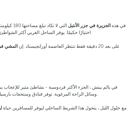
في هذه
الجزيرة في جزر الأنتيل
التي لا ت
أخرى.
اختيارًا حكيمًا. يوفر الساحل الغربي أكثر الشواط
على بعد 20 دقيقة فقط تنتظر العاصمة أورانجيستاد. إن
المشي في 
في بالم بيتش ، الجزء الأكثر فردوسية - بشاطئ مثير للإعجاب ي
بالإضافة إلى خيارات تمنح الرفاهية الكاريبية معنى جديدًا ، مع خدمات حصرية في أفضل موقع.
وسائل الراحة المرغوبة. توفر فنادق ومنتجعات بارسي
مع حلول الليل ، يتحول هذا الشريط الساحلي ليوفر للمسافرين حياة
لي