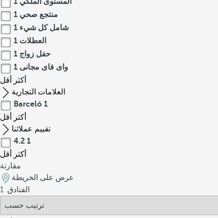
المستوى الملكي
1
منتجع صحي
1
شامل كل شيء
1
العطلات
1
حفل زواج
1
واى فاى مجانى
1
أكثر
أقل
العلامات التجارية
Barceló
1
أكثر
أقل
تقييم عملائنا
4.2
1
أكثر
أقل
مقارنة
عرض على الخريطة
الفنادق
1