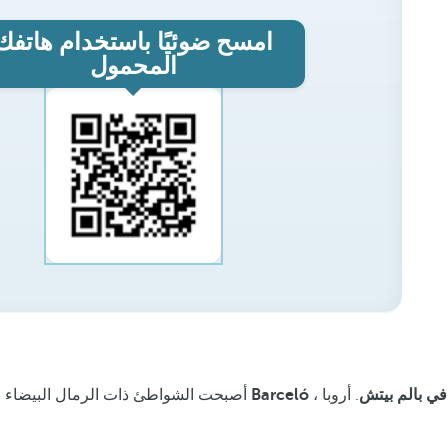
امسح ضوئيًا باستخدام هاتفك
المحمول
فنادق ومنتجعات Barceló في بالم بيتش
. أروبا ،
أصبحت الشواطئ ذات الرمال البيضاء والم