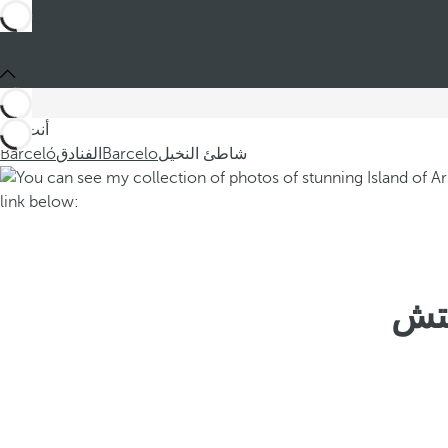
أنت في
شاطئ النخيل
Barcelo
الفنادق
Barceló
يتش