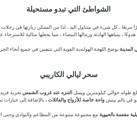
الشواطئ التي تبدو مستحيلة
كاد تبلغ مساحتها 180 كيلومترًا مربعًا ، كل شيء في متناول اليد ، لذا من الممكن زي
ئ هدوءًا ، بمياهها الهادئة ورمالها البيضاء ، مما يجعلها مثالية للاس
المدينة
يوضح اللهجة الهولندية القوية التي تتنفس في جميع أنحاء الج
سحر ليالي الكاريبي
بلغ طوله حوالي كيلومترين ويمثل
التنزه عند غروب الشمس
تجربة فريدة
لو في بالم بيتش
واحة خاصة للأزواج والعائلات ،
لية مفعمة بالحيوية
مع مجموعة متنوعة من المطاعم والنوادي وحتى الك