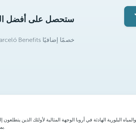
ياه البلورية الهادئة في أروبا الوجهة المثالية لأولئك الذين يتطلعون 
بمتوسط درجة حرارة تتراوح بين 24 و 27 درجة ، هي جنة على مدار العام.