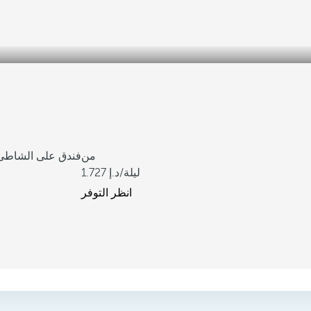
من
فندق على الشاطئ 
/ليلة
1.727
انظر التوفر