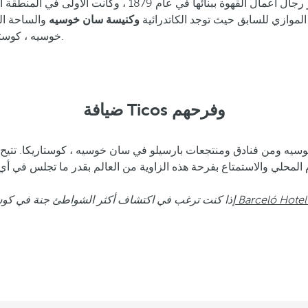
في سان خوسيه. أمر رجال أعمال القهوة ببنائها 
الموازي للسابق حيث توجد الكاتدرائية
وكنيسة سان خوسيه
والساحة الم
خوسيه ، كوستاريكا ، للمسافرين اكتشاف أفضل المناطق من فندق على أحدث طراز.
ضيافة Ticos وفرحهم
يه ومن فنادق ومنتجعات بارسيلو في سان خوسيه ، كوستاريكا. تتيح ل
ستاريكا التابعة لمجموعة Barceló Hotel Group
إذا كنت ترغب في اكتشاف أكثر الشواطئ جنة في كوستا