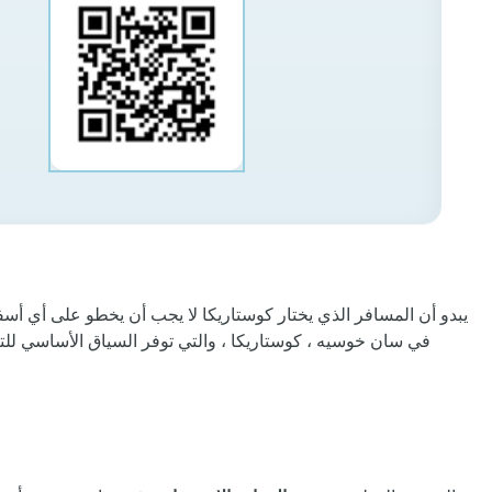
يبدو أن المسافر الذي يختار كوستاريكا لا يجب أن يخطو على أي أس
على فنادق ومنتجعات Barceló في سان خوسيه ، كوستاريكا ، والتي توفر الس