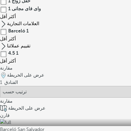
حفل زواج
1
واى فاى مجانى
1
أكثر
أقل
العلامات التجارية
Barceló
1
أكثر
أقل
تقييم عملائنا
4.5
1
أكثر
أقل
مقارنة
عرض على الخريطة
الفنادق
1
مقارنة
عرض على الخريطة
قارن
Barceló San Salvador