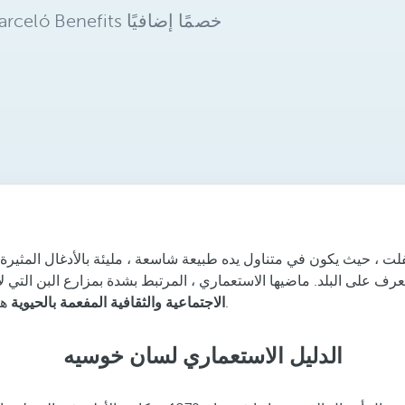
فلت ، حيث يكون في متناول يده طبيعة شاسعة ، مليئة بالأدغال المثير
ياق الأساسي للتعرف على البلد. ماضيها الاستعماري ، المرتبط بشدة بمزارع البن الت
هي أيضًا جزء من الشعار الكوستاريكي بورا فيدا الذي أصبح معروفًا دوليًا.
الاجتماعية والثقافية المفعمة بالحيوية
الدليل الاستعماري لسان خوسيه