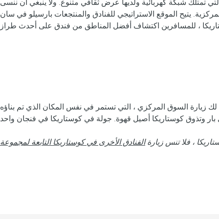
في عام 1879 ، وكانت الأولى في المنطقة التي تمتلك شبكة كهربائية ولديها عرض ثقافي متنوع. ولا ينبغي أن ننسى
ركزية. يتيح الموقع الاستراتيجي للفنادق والمنتجعات بارسيلو في سان
ك زيارة السوق المركزي ، التي تستمر في نفس المكان الذي تم بناؤه
ريكا ، فلا تنس زيارة