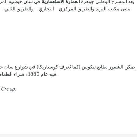
يعد المسرح الوطني جوهرة
العمارة الاستعمارية
مبنى مكتب البريد والطريق المركزي - التجاري - والطريق الثاني - 
يمكن الشعور بطابع تيكوس (كما يُعرف كوستاريكا) في شوارع سان خوس
فيه عام 1880 ، شراء الطعام المحلي والاستمتاع بفرحة هذه الزاوية من العالم بقدر ما تجلس في أي بار وتذوق كوستاريكا أصيل قهوة. جولة في كوستاريكا في فنجان واحد.
.
الفنادق الأخرى في كو