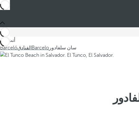
أنت في
سان سلفادور
Barcelo
الفنادق
Barceló
فادور