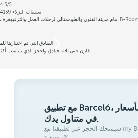
4.3/5
4139 تعليقات النزلاء
امام مدينة الفنون والعلوم
مثالي لرحلات العمل والترفيه
/3 الفنادق التي تم اختيارها للم
قارن حتى ثلاثة فنادق واحجز الذي يتناسب أكثر
مع تطبيق Barceló، ستحصل على أفضل الأسعار
في متناول يدك.
سيمنحك الحجز عبر تطبيقنا مع my Barceló Benefits خصمًا إضافيًا
بنسبة 5%.