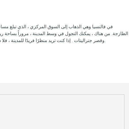
الطازجة. من هناك ، يمكنك التجول في وسط المدينة ، مروراً بساحة ريد
وقصر جنراليتات . إذا كنت تريد منظرًا فريدًا للمدينة ، فلا شيء يضاهي ركوب ميغيليت. من ارتفاع 51 مترًا ، يكون منظور المدينة مميزًا للغاية: فالتأمل في غروب الشمس من هناك تجربة لن تنساها أبدًا.