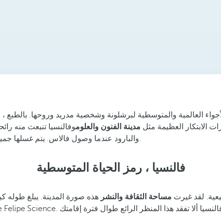
جواء العالمية والمتوسطية لبرشلونة وشخصية مدريد وروحها. بالطبع ، على
 يحتك أكتافه بشعارات الابتكار العظيمة مثل
مدينة الفنون والعلوم
وفالنسيا تنبعث منه رائح
البحر على شاطئ Malvarrosa والبارود عندما وصول فالاس. يتم غسلها جميعًا بهورشاتا وباييلا جيدة ، دون أدنى شك.
فالنسيا ، رمز الحياة المتوسطية
يعية. لقد غيرت
مساحة الثقافة والنشر
هذه صورة المدينة. يبلغ طوله كيل