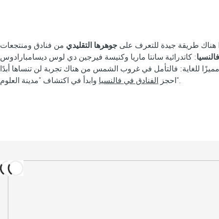
هناك طريقة جيدة للتعرف على
جوهرها التقليدي
من فنادق ومنتجعات Barceló في فالنسيا وهي الذهاب إلى السوق المركزي ، الذي تبلغ مساحته أكثر من 8000 متر مربع ، والبحث من بين آلاف المنتجات
النسيا
: كاتدرائية سانتا ماريا وكنيسة فيرجين دي لوس ديسامبارادوس
وابدأ في اكتشاف "مدينة العلوم".
احجز
الفنادق في فالنسيا