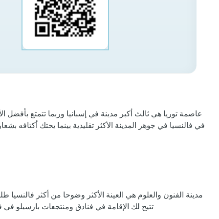
عاصمة توريا هي ثالث أكبر مدينة في إسبانيا وربما تتمتع بأفضل الأ
فريدة من نوعها. يضيع اكتشاف أركانه من فنادق ومنتجعات Barceló في فالنسيا في جوهر المدينة الأكثر تقليدية بينما
مدينة الفنون والعلوم هي العينة الأكثر وضوحا من أكثر فالنسيا طل
مبانٍ رمزية مثل Oceanográfico أو L'Hemisfèric أو متحف Príncipe Felipe Science. تتيح لك الإقامة في فنادق ومنتجعات بارسيلو في فالنسيا ألا تفقد هذا المنظر الرائع طوال فترة إقامتك.