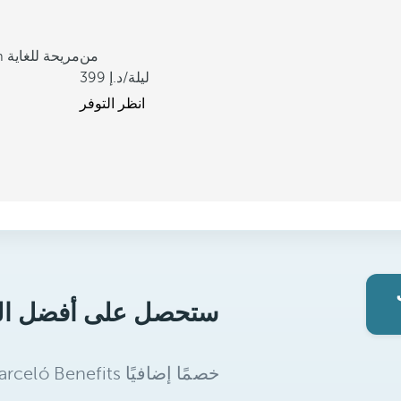
من
غرف B-Room مريحة للغاية
/ليلة
399
انظر التوفر