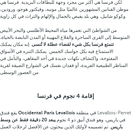
لكن فرنسا هي أكثر من مجرد وجهة للبطاقات البريدية. فرنسا هي
موطن الفنانين المشهورين عالميًا مثل مونيه، وفيكتور هوجو، ورودين،
وكوكو شانيل، وهي بلد يفيض بالجمال والإلهام والتراث في كل زاوية.
من الشواطئ التي تغمرها مياه المحيط الأطلسي والبحر الأبيض
المتوسط إلى القرى الساحرة والقلاع المهيبة أو المدن النابضة بالحياة،
تتمتع فرنسا بكل شيء لقضاء عطلة لا تُنسى
. إنه مكان يمكنك
الاستمتاع فيه بكل حواسك الخمس: يمكنك التنزه في الأسواق
المفتوحة، واكتشاف نكهات جديدة في أحد المقاهي، والتأمل في
المناظر الطبيعية الفريدة، أو فقدان نفسك في الشوارع الضيقة لقرية
من العصور الوسطى.
إقامة 4 نجوم في فرنسا
في منطقة Levallois-Perret
Occidental Paris Levallois
يقع فندق
في باريس، وهو فندق أنيق ذو 4 نجوم
يبعد 20 دقيقة فقط عن وسط
باريس
. تم تصميمه لأولئك الذين يبحثون عن الأفضل لرحلات العمل