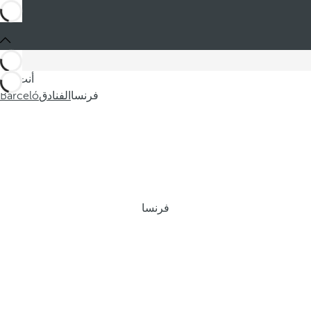
أنت في
فرنسا
الفنادق
Barceló
فرنسا