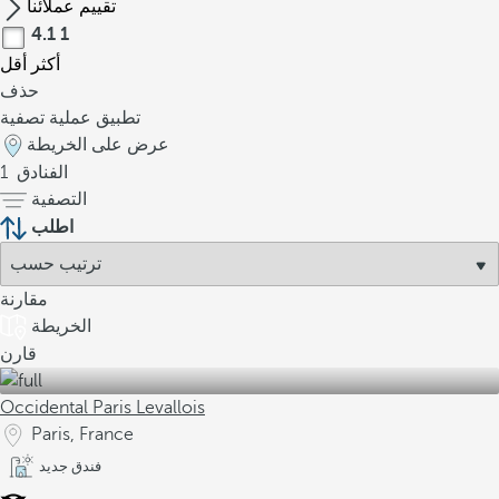
تقييم عملائنا
4.1
1
أكثر
أقل
حذف
تطبيق عملية تصفية
عرض على الخريطة
الفنادق
1
التصفية
اطلب
مقارنة
الخريطة
قارن
Occidental Paris Levallois
Paris, France
فندق جديد