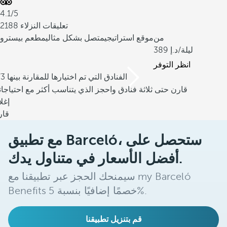
4.1/5
2188 تعليقات النزلاء
من
موقع استراتيجي
متصل بشكل مثالي
مطعم بيسترو
/ليلة
389
انظر التوفر
/3 الفنادق التي تم اختيارها للمقارنة بينها
قارن حتى ثلاثة فنادق واحجز الذي يتناسب أكثر مع احتياجا
إغل
قار
مع تطبيق Barceló، ستحصل على
أفضل الأسعار في متناول يدك.
سيمنحك الحجز عبر تطبيقنا مع my Barceló
Benefits خصمًا إضافيًا بنسبة 5%.
قم بتنزيل تطبيقنا