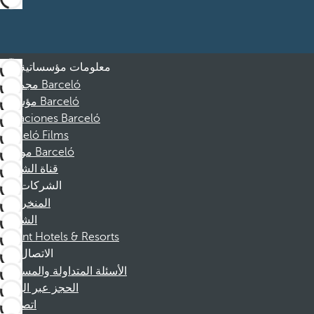
معلومات مؤسساتية
مجموعة Barceló
مؤسسة Barceló
Vacaciones Barceló
Barceló Films
موظفو Barceló
قناة الشكوى
الشركات
المنخرطين
الشركاء
Dorint Hotels & Resorts
الاتصال
الأسئلة المتداولة والمساعدة
الحجز عبر الهاتف
اتصل بنا