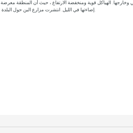
ي وخارجها. الهياكل قوية ومنخفضة الارتفاع ، حيث أن المنطقة معرض
إضاءتها في الليل. انتشرت مزارع البن حول البلدة القديمة. غواتيمالا هي المنتج الرئيسي للفاصوليا في كل أمريكا الوسطى.