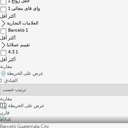
حفل زواج
1
واى فاى مجانى
1
أكثر
أقل
العلامات التجارية
Barceló
1
أكثر
أقل
تقييم عملائنا
4.3
1
أكثر
أقل
مقارنة
عرض على الخريطة
الفنادق
1
مقارنة
عرض على الخريطة
قارن
Barceló Guatemala City