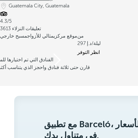
Guatemala City, Guatemala
4.3/5
3613 تعليقات النزلاء
من
موقع مركزي
مثالي للأزواج
مسبح خارجي
/ليلة
297
انظر التوفر
/3 الفنادق التي تم اختيارها للم
قارن حتى ثلاثة فنادق واحجز الذي يتناسب أكثر
مع تطبيق Barceló، ستحصل على أفضل الأسعار
في متناول يدك.