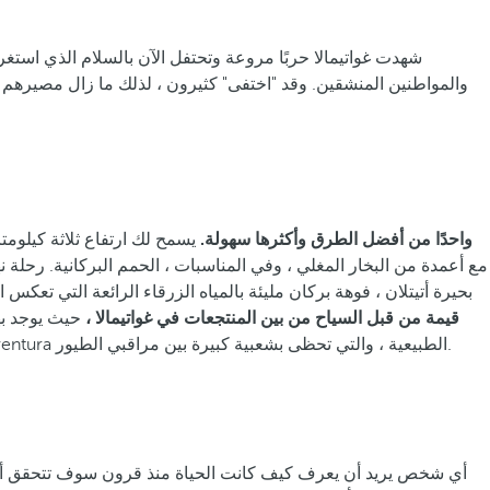
والمواطنين المنشقين. وقد "اختفى" كثيرون ، لذلك ما زال مصيرهم مجهولاً. ان
يعد El Pacaya واحدًا من أفضل الطرق وأكثرها سهولة.
يسمح لك ارتفاع ثلاثة كيلومت
بحيرة أتيتلان ، فوهة بركان مليئة بالمياه الزرقاء الرائعة التي تعك
قيمة من قبل السياح من بين المنتجعات في غواتيمالا ،
حيث يوجد بها
للبحيرة هي تجربة لا تنسى. الأماكن الأخرى القريبة والأساسية هي El Tzala Waterfalls ، وجهة نظر La Piedra del Sape ومحمية San Buenaventura الطبيعية ، والتي تحظى بشعبية كبيرة بين مراقبي الطيور.
أي شخص يريد أن يعرف كيف كانت الحياة منذ قرون سوف تتحقق أمن