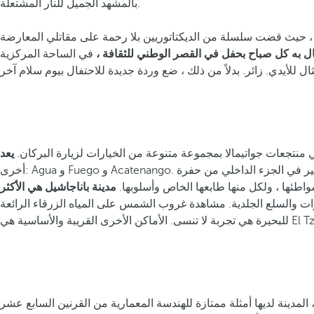
بالمشهد الجميل للنار المشتعلة.
 حربًا مروعة وتحتفل الآن بالسلام الذي استغرق وقتًا طويلاً لتحقيقه. عانت البلاد من صراع أهلي وحشي دام 36 عامًا ، حيث قضت سلسلة من الديكتاتوريين بلا رحمة على مقاتلي المعارضة
فال به كل صباح بحفل في القصر الوطني للثقافة ،
في الساحة المركزية
منتجعات جواتيمالا بمجموعة متنوعة من الخيارات لزيارة البركان.
أخرى: Agua و Fuego و Acatenango. من الممكن أيضًا التفكير في الجزء الداخلي من حفرة Pacaya ، مع أعمدة من البخار المغلي ، وفي المناسبات ، الحمم البركانية. رحلة نهارية رائعة دون الكثير من التسلق هي
شواطئها ، ولكل منها طابعها الخاص وأسلوبها.
مدينة باناجاشيل هي الأكثر
ات والسلع الجلدية. مشاهدة غروب الشمس على المياه الزرقاء الرائعة
لمدينة لديها أمثلة ممتازة للهندسة المعمارية من القرنين السابع عشر