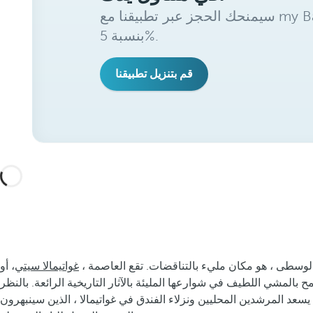
سيمنحك الحجز عبر تطبيقنا مع my Barceló Benefits خصمًا إضافيًا
بنسبة 5%.
قم بتنزيل تطبيقنا
ا الوسطى ، هو مكان مليء بالتناقضات. تقع العاصمة ،
غواتيمالا سيتي
بالمشي اللطيف في شوارعها المليئة بالآثار التاريخية الرائعة. بالنظر
سعد المرشدين المحليين ونزلاء الفندق في غواتيمالا ، الذين سينبهرون