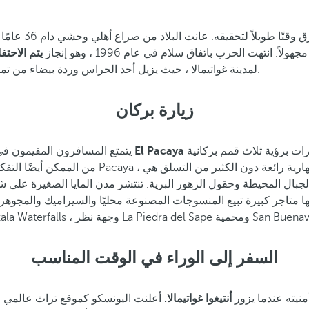
شهدت غواتيمالا
تهت الحرب باتفاق سلام في عام 1996 ، وهو إنجاز
يتم الاحت
لمدينة غواتيمالا ، حيث يزيل أحد الحراس وردة بيضاء من تمثال للأيدي. زائر. بدلاً من ذلك ، ضع وردة جديدة للاحتفال بيوم سلام آخر.
زيارة بركان
رات برؤية ثلاث قمم بركانية
يتمتع المسافرون المقيمون في 
س الجبال المحيطة وحقول الزهور البرية. تنتشر مدن المايا الصغيرة على 
 متاجر كبيرة تبيع المنسوجات المصنوعة محليًا والسيراميك والمجوهر
السفر إلى الوراء في الوقت المناسب
يته عندما يزور
أنتيغوا غواتيمالا.
أعلنت اليونسكو كموقع تراث عالمي ، ا