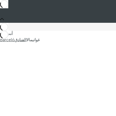
أنت في
غواتيمالا
الفنادق
Barceló