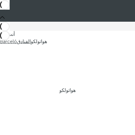
أنت في
هواتولكو
الفنادق
Barceló
هواتولكو