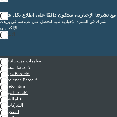
مع نشرتنا الإخبارية، ستكون دائمًا على اطلاع بكل شيء
اشترك في النشرة الإخبارية لدينا لتحصل على عروضنا في بريدك
الإلكتروني.
الاشتراك
معلومات مؤسساتية
مجموعة Barceló
مؤسسة Barceló
Vacaciones Barceló
Barceló Films
موظفو Barceló
قناة الشكوى
الشركات
المنخرطين