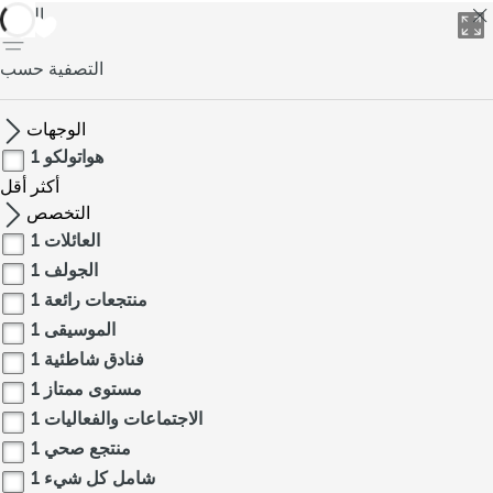
العودة
التصفية حسب
الوجهات
هواتولكو
1
أكثر
أقل
التخصص
العائلات
1
الجولف
1
منتجعات رائعة
1
الموسيقى
1
فنادق شاطئية
1
مستوى ممتاز
1
الاجتماعات والفعاليات
1
منتجع صحي
1
شامل كل شيء
1