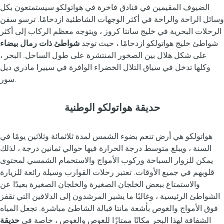
الضيوف المقيمين في فنادق فاخرة في هواتولكو سيستمتعون بكل
وسائل الراحة والراحة في أكثر الوجهات الشاطئية ازدحامًا. ترسو سفن
الرحلات البحرية في خليج سانتا كروز ، ويتوجه معظم الركاب إلى أكثر
شواطئ خليج هواتولكو ازدحامًا ، حيث توجد
شواطئ ذات رمال بيضاء
على شكل هلال بين الصخور المنتشرة على طول الساحل. البحر ،
وكلها تدخل في سياق التلال الخضراء الوافرة في سييرا مادري ديل
سور.
حديقة هواتولكو الوطنية
هواتولكو هي أرض تنعم بضوء الشمس لمدة ثلاثمائة وثلاثين يومًا في
السنة ، ويبلغ متوسط درجة الحرارة فيها حوالي ثمانين درجة ، لذلك
يمكن للزوار السباحة وركوب الأمواج والاستحمام الشمسي لمحتوى
قلوبهم في جميع الأوقات. تعتبر رحلات القوارب وسيلة رائعة للزيارة
والاستمتاع ببعض الخلجان الصغيرة والخلجان الصغيرة بعيدًا عن
الشواطئ الرئيسية ، وغالبًا ما يشير المرشدون إلى الدلافين التي تقفز
فوق الأمواج والغوص بأشعة مانتا قبالة الشاطئ مباشرة. تجعل المياه
الشفافة لهذا البحر مكانًا ممتازًا للغوص والغوص ، خاصة في
حديقة