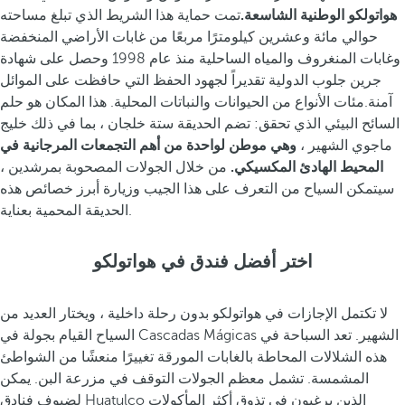
هواتولكو الوطنية الشاسعة.
تمت حماية هذا الشريط الذي تبلغ مساحته
حوالي مائة وعشرين كيلومترًا مربعًا من غابات الأراضي المنخفضة
وغابات المنغروف والمياه الساحلية منذ عام 1998 وحصل على شهادة
جرين جلوب الدولية تقديراً لجهود الحفظ التي حافظت على الموائل
آمنة.مئات الأنواع من الحيوانات والنباتات المحلية. هذا المكان هو حلم
السائح البيئي الذي تحقق: تضم الحديقة ستة خلجان ، بما في ذلك خليج
ماجوي الشهير ،
وهي موطن لواحدة من أهم التجمعات المرجانية في
المحيط الهادئ المكسيكي.
من خلال الجولات المصحوبة بمرشدين ،
سيتمكن السياح من التعرف على هذا الجيب وزيارة أبرز خصائص هذه
الحديقة المحمية بعناية.
اختر أفضل فندق في هواتولكو
لا تكتمل الإجازات في هواتولكو بدون رحلة داخلية ، ويختار العديد من
السياح القيام بجولة في Cascadas Mágicas الشهير. تعد السباحة في
هذه الشلالات المحاطة بالغابات المورقة تغييرًا منعشًا من الشواطئ
المشمسة. تشمل معظم الجولات التوقف في مزرعة البن. يمكن
لضيوف فنادق Huatulco الذين يرغبون في تذوق أكثر المأكولات