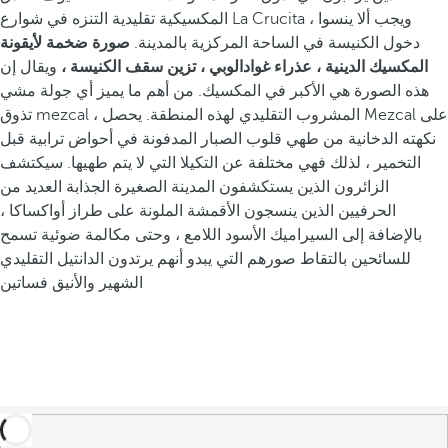
المكسيكية تقليدية التنزه في شوارع La Crucita ، ويجب ألا ينسوا
دخول الكنيسة في الساحة المركزية بالمدينة.
صورة ضخمة لأيقونة
المكسيك الدينية ، عذراء غوادالوبي ، تزين سقف الكنيسة ،
ويقال إن
هذه الصورة هي الأكبر في المكسيك. من أهم ما يميز أي جولة مشي
تذوق mezcal ، المشروب التقليدي لهذه المنطقة. يحصل Mezcal على
نكهته الدخانية من طهي قلوب الصبار المدفونة في أحواض ترابية قبل
التخمير ، لذلك فهي مختلفة عن التكيلا التي لا يتم طهيها. سيكتشف
الزائرون الذين يستكشفون المدينة الصغيرة الجذابة العديد من
الحرفيين الذين ينسجون الأقمشة الملونة على طراز أواكساكا ،
بالإضافة إلى السيراميك الأسود اللامع ، وحتى مكالمة ضوئية تسمح
للسائحين بالتقاط صورهم التي يبدو أنهم يرتدون الدانتيل التقليدي
الشهير والأنيق فساتين