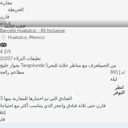
مقارنة
الخريطة
قارن
الإقامة الكاملة
Barceló Huatulco - All Inclusive
Huatulco, Mexico
4.2/5
10207 تعليقات النزلاء
من
بجوار خليج Tangolunda الجميل
غرف مع مناظر خلابة للبحر
5
/
891
مطاعم رائعة
ليلة
انظر
التوفر
/3 الفنادق التي تم اختيارها للمقارنة بينها
قارن حتى ثلاثة فنادق واحجز الذي يتناسب أكثر مع احتياجا
إغل
قار