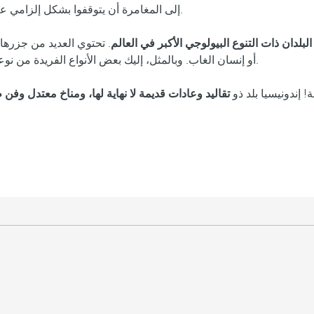
تضم أكثر من 400 بركان.
إلى المغامرة أن يتوقفوا بشكل إلزامي ع
البلدان ذات التنوع البيولوجي الأكبر في العالم
. تحتوي العديد من جزرها 
الفريدة من نوعها والتي لا وجود له في أي مكان آخر: تنين كومودو أو وحيد قرن جاوان.
أو إنسان الغاب. وبالمثل، إليك بعض الأنواع
 إندونيسيا بلد ذو
تقاليد وعادات قديمة لا نهاية لها، ومناخ معتدل وفن