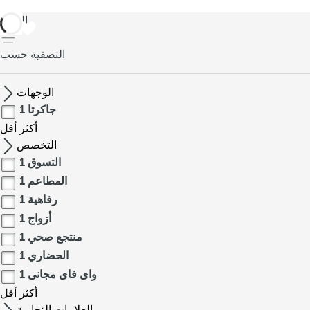
العودة
التصفية حسب
الوجهات
جاكرتا
1
أكثر
أقل
التخصص
التسوق
1
المطاعم
1
رفاهية
1
أزواج
1
منتجع صحي
1
الحضاري
1
واى فاى مجانى
1
أكثر
أقل