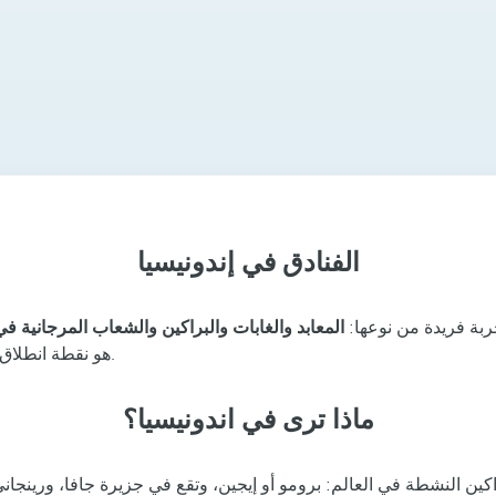
الفنادق في إندونيسيا
بة فريدة من نوعها:
المعابد والغابات والبراكين والشعاب المرجانية في أرخبيل
هو نقطة انطلاق مثالية لاستكشاف الزوايا الأكثر إثارة للدهشة في هذه الوجهة السياحية.
ماذا ترى في اندونيسيا؟
ن النشطة في العالم: برومو أو إيجين، وتقع في جزيرة جافا، ورينجاني