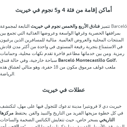
أماكن إقامة من فئة 4 و5 نجوم في خيريث
تتميز
فنادق الأربع والخمس نجوم في خيريث
التابعة لمجموعة Barceló
بمرافقها الحصرية وغرفها الواسعة وعروضها الغذائية التي تجمع بين
المنتجات المحلية والعروض العالمية. مثالية للمسافرين الذين يرغبون
في الاستمتاع بتجربة رفيعة المستوى في واحدة من أكثر مدن قادش
رمزية. ومن بين خدماتها مطاعم فاخرة تقدم نكهات محلية، وحمامات
،
Barceló Montecastillo Golf
سباحة خارجية، وفي حالة فندق
ملعب غولف مرموق مكون من 18 حفرة، وهو مثالي لعشاق هذه
الرياضة.
عطلات في خيريث
خيريث دي لا فرونتيرا مدينة تدعوك للتجول فيها على مهل، لتكتشف
في كل خطوة مزيجها الفريد من التاريخ والنبيذ والفن. يحتفظ
مركزها
التاريخي
بسحر خاص، حيث تتعايش الكنائس الضخمة والساحات
المشرقة والأسوار القديمة، مما يذكرنا بماضيها العربي. يُعد
القصر
أحد