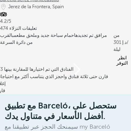
Jerez de la Frontera, Spain
4.2/5
474 تعليقات النزلاء
من
مرافق تم تجديدها
حمام سباحة جديد وملحق مطعم
بالقرب
/
301
من دائرة السرعة
ليلة
انظر
التوفر
/3 الفنادق التي تم اختيارها للمقارنة بينها
قارن حتى ثلاثة فنادق واحجز الذي يتناسب أكثر مع احتياجا
إغل
قار
مع تطبيق Barceló، ستحصل على
أفضل الأسعار في متناول يدك.
سيمنحك الحجز عبر تطبيقنا مع my Barceló