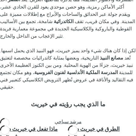
أكثر الأماكن رمزية، وهو حصن موحدي يعود للقرن الحادي عشر،
ويقدم جولة عبر الحدائق والساحات والأبراج مع إطلالات مميزة على
المدينة. وفي مكان قريب، تقف
الكاتدرائية
شامخة، تجمع بين الأساليب
القوطية والباروكية والكلاسيكية الجديدة في مجموعة معمارية فريدة
تثير الإعجاب من الداخل والخارج.
لكن إذا كان هناك شيء واحد يميز خيريث، فهو النبيذ الذي يحمل اسمها.
تُعد
مصانع النبيذ
التاريخية، وبعضها بمثابة كاتدرائيات مخصصة لتعتيق
نبيذ خيريث، جزءًا من الهوية المحلية. ومن بين الكنوز العظيمة الأخرى
للمدينة
المدرسة الملكية الأندلسية لفنون الفروسية
، وهو مكان تجتمع
فيه التقاليد والأناقة في عروض تُظهر الترويض الكلاسيكي كتعبير فني
حقيقي.
ما الذي يجب رؤيته في خيريث
مرشد سياحي
الطرق في خيريث دي لا
ماذا تفعل في خيريث دي لا