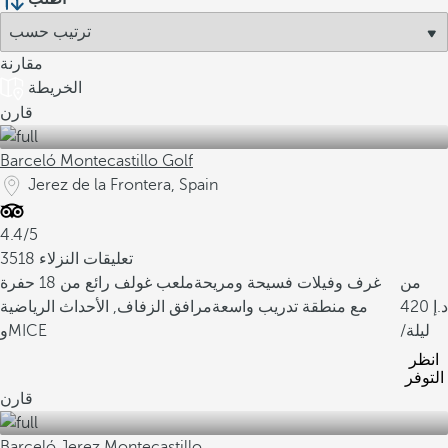
مقارنة
الخريطة
قارن
Barceló Montecastillo Golf
Jerez de la Frontera, Spain
4.4/5
3518 تعليقات النزلاء
من
غرف وفيلات فسيحة ومريحة
ملعب غولف رائع من 18 حفرة
420
مع منطقة تدريب واسعة
مرافق الزفاف, الأحداث الرياضية
/ليلة
وMICE
انظر
التوفر
قارن
Barceló Jerez Montecastillo