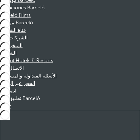
مؤسسة Barceló
Vacaciones Barceló
Barceló Films
موظفو Barceló
قناة الشكوى
الشركات
المنخرطين
الشركاء
Dorint Hotels & Resorts
الاتصال
الأسئلة المتداولة والمساعدة
الحجز عبر الهاتف
اتصل بنا
تطبيق Barceló
تنزيل