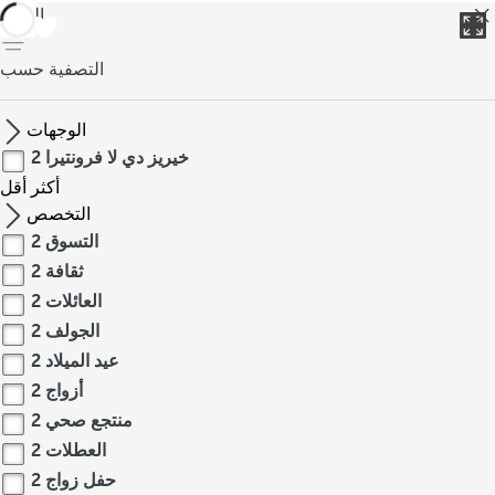
العودة
التصفية حسب
الوجهات
خيريز دي لا فرونتيرا
2
أكثر
أقل
التخصص
التسوق
2
ثقافة
2
العائلات
2
الجولف
2
عيد الميلاد
2
أزواج
2
منتجع صحي
2
العطلات
2
حفل زواج
2