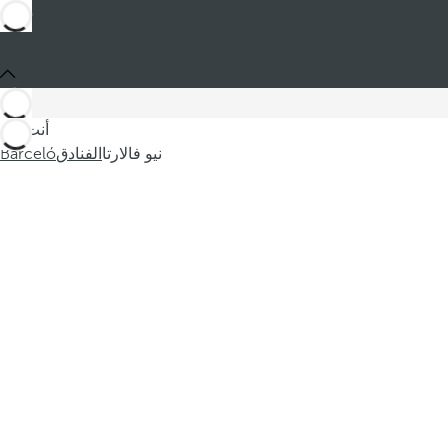
أنت في
نيو فالارتا
الفنادق
Barceló