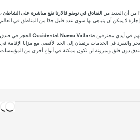
ا من أن العديد من
الفنادق في نويفو فالارتا تقع مباشرة على الشاطئ ،
هو الخيار الأكثر اكتمالا للمسافرين الذين يزورون هذا الجزء من الجغرافيا المكسيكية بقصد الانفصال عن الروتين ، وترك كل تفاصيل إقامتهم في أيدي محترفين
Occidental Nuevo Vallarta
الحجز في فندق