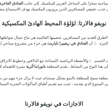
سياحية سحرًا على الساحل الغربي للمكسيك. إلى جانب
الفنادق الفاخرة 
نويفو فالارتا: لؤلؤة المحيط الهادئ المكسيكية
ق للعديد من المسافرين. شعبيتها العالمية هي نتاج جمال شواطئها (بون
نزه ...). أن
الفنادق في ريفييرا ناياريت
هي جزء من مشروع سياحي لم تُ
لجسم ...) والأنشطة الرياضية (السباحة مع الدلافين وخطوط الانزلاق و
إلى هذا النوع من النشاط ، تقدم المنطقة
بانوراما أثرية
منطقة سمح للمنطقة بالنمو بشكل مستدام حيث لا يزال جزء مهم من تراث
الاجازات في نويفو فالارتا