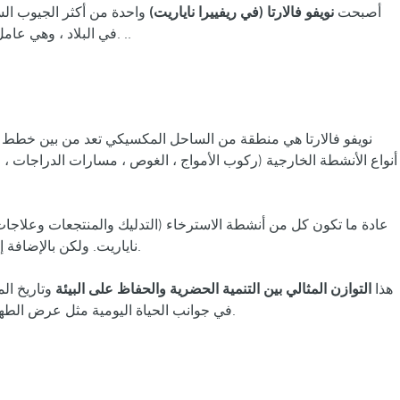
أصبحت
نويفو فالارتا (في ريفييرا ناياريت)
واحدة من أكثر الجيوب ال
في البلاد ، وهي عامل جذب حقيقي للمسافرين الذين يزورون المكسيك بهدف الاستمتاع ببضعة أيام من الانفصال المطلق عن الوتيرة السريعة التي يفرضها الروتين. ..
نويفو فالارتا هي منطقة من الساحل المكسيكي تعد من بين خطط الطر
أنواع الأنشطة الخارجية (ركوب الأمواج ، الغوص ، مسارات الدراجات ، الت
عادة ما تكون كل من أنشطة الاسترخاء (التدليك والمنتجعات وعلاجات ا
مثيرة للاهتمام للغاية يمكن رؤيتها في مدن مثل أتيكاما أو سان فرانسيسكو أو لوس أيالا.
ناياريت. ولكن بالإضافة 
هذا
التوازن المثالي بين التنمية الحضرية والحفاظ على البيئة
وتاريخ ال
في جوانب الحياة اليومية مثل عرض الطهي المتنوع الذي يقدمه ، حيث يتم تقديم أطباق المأكولات البحرية الممتازة وحفلات الشواء الرائعة التي لا تفتقر أبدًا إلى اللمسة المميزة للتوابل.