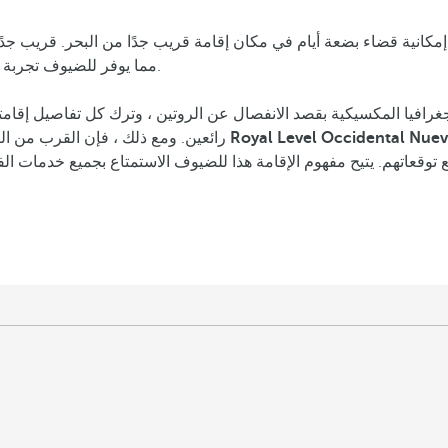
إمكانية قضاء بضعة أيام في مكان إقامة قريب جدًا من البحر. قريب جدً
مما يوفر للضيوف تجربة إجازة لا يمكن أن يتباهى بها سوى عدد قليل جدًا من المناطق في العالم.
Royal Level Occidental Nuevo
رائعين. ومع ذلك ، فإن القرب من البحر والتفرد في الخدمات يرتقيان إلى الحد الأقصى مع مزايا الإقامة في