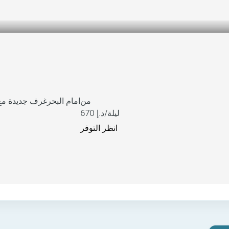
من
امام البحر
غرف جديدة مع
/ليلة
670
انظر التوفر