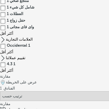
منتجع صحي
1
شامل كل شيء
1
العطلات
1
حفل زواج
1
واى فاى مجانى
1
أكثر
أقل
العلامات التجارية
Occidental
1
أكثر
أقل
تقييم عملائنا
4.3
1
أكثر
أقل
مقارنة
عرض على الخريطة
الفنادق
1
مقارنة