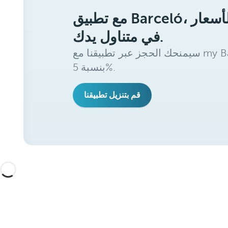
مع تطبيق Barceló، ستحصل على أفضل الأسعار
في متناول يدك.
سيمنحك الحجز عبر تطبيقنا مع my Barceló Benefits خصمًا إضافيًا
بنسبة 5%.
قم بتنزيل تطبيقنا