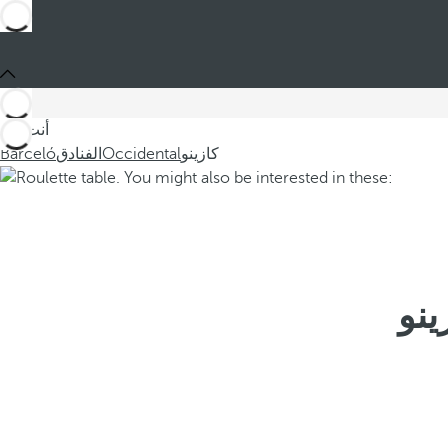
أنت في
كازينو
Occidental
الفنادق
Barceló
ينو