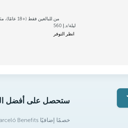
من
مناظر فريدة لخليج باباجايو.
للبالغين فقط (+18 عامًا)، مثالي للأزواج.
/ليلة
560
انظر التوفر