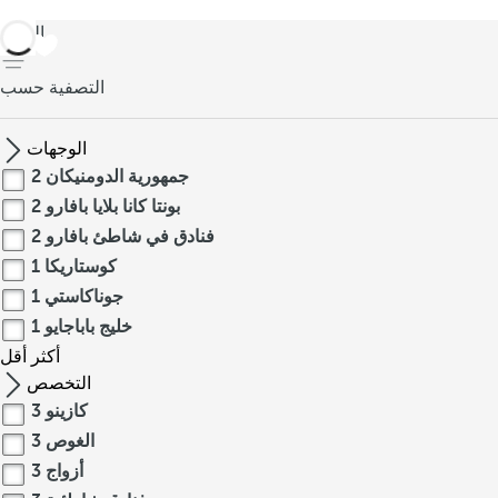
العودة
التصفية حسب
الوجهات
جمهورية الدومنيكان
2
بونتا كانا بلايا بافارو
2
فنادق في شاطئ بافارو
2
كوستاريكا
1
جوناكاستي
1
خليج باباجايو
1
أكثر
أقل
التخصص
كازينو
3
الغوص
3
أزواج
3