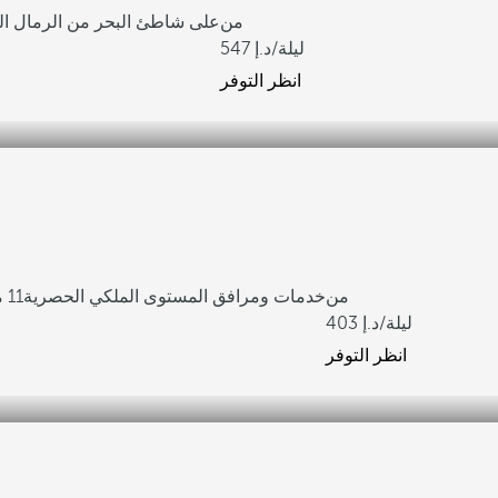
من
على شاطئ البحر من الرمال الب
/ليلة
547
انظر التوفر
من
خدمات ومرافق المستوى الملكي الحصرية
11 مطعمًا بتنوع كبير في تذوق الطعام
/ليلة
403
انظر التوفر