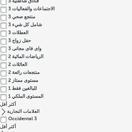
فنادق شاطئية
3
الاجتماعات والفعاليات
3
منتجع صحي
3
شامل كل شيء
3
العطلات
3
حفل زواج
3
واى فاى مجانى
3
الرياضات المائية
2
العائلات
2
منتجعات رائعة
2
مستوى ممتاز
2
للبالغين فقط
1
المستوى الملكي
1
أكثر
أقل
العلامات التجارية
Occidental
3
أكثر
أقل