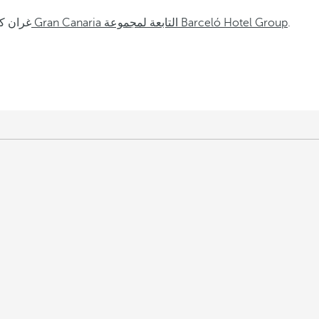
.
فنادق Gran Canaria التابعة لمجموعة Barceló Hotel Group
غران ك