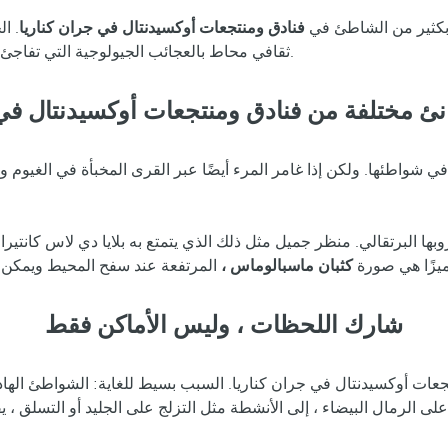
 بكثير من الشاطئ في
فنادق ومنتجعات أوكسيدنتال في جران كناريا
. ا
ثقافي محاط بالعجائب الجيولوجية التي تفاجئ المسافر. أفضل شيء هو أنه حقيقي وكل شيء موجود في غران كناريا.
 مختلفة من فنادق ومنتجعات أوكسيدنتال في 
واطئها. ولكن إذا غامر المرء أيضًا عبر القرى المخبأة في الغيوم وا
ا البرتقالي. منظر جميل مثل ذلك الذي يتمتع به بلايا دي لاس كانتيرا
ميزًا هي صورة
كثبان ماسبالوماس ،
شارك اللحظات ، وليس الأماكن فقط
جعات أوكسيدنتال في جران كناريا. السبب بسيط للغاية: الشواطئ الهادئ
ى الرمال البيضاء ، إلى الأنشطة مثل التزلج على الجليد أو التسلق ، ي