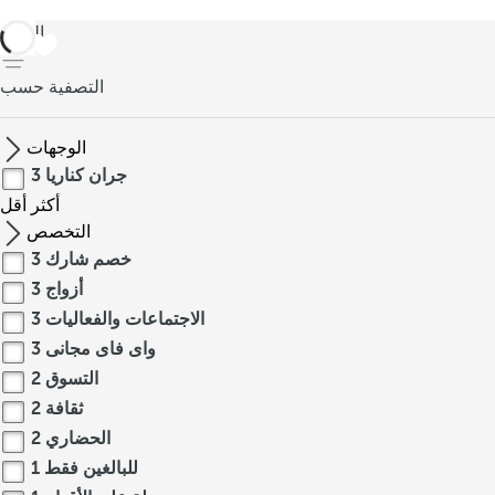
العودة
التصفية حسب
الوجهات
جران كناريا
3
أكثر
أقل
التخصص
خصم شارك
3
أزواج
3
الاجتماعات والفعاليات
3
واى فاى مجانى
3
التسوق
2
ثقافة
2
الحضاري
2
للبالغين فقط
1