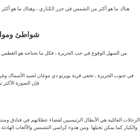
هناك ما هو أكثر من الشمس في جزر الكناري ، وهناك ما هو أكثر
شواطئ وموانئ
من السهل الوقوع في حب الجزيرة ، فكل ما تحتاجه هو الغطس في ش
في جنوب الجزيرة ، تخفي قرية بويرتو دي موغان لصيد الأسماك وغروبه
المرتفعة عند سفح المحيط ويمكن الوصول إليها بسهولة من فنادق ومنتجعات أوكسيدنتال في غران كناريا.
فإن الصورة الأكثر ت
الرحلات العائلية هي الأبطال الرئيسيين لقضاء عطلاتهم في فنادق ومنت
والكبار كما يمكن تخيلها. ومن هدوء كراسي التشمس والألعاب الهادئة عل