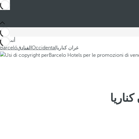
أنت في
غران كناريا
Occidental
الفنادق
Barceló
ناريا