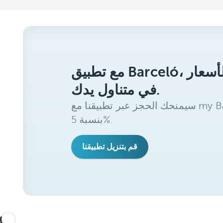
مع تطبيق Barceló، ستحصل على أفضل الأسعار
في متناول يدك.
سيمنحك الحجز عبر تطبيقنا مع my Barceló Benefits خصمًا إضافيًا
بنسبة 5%.
قم بتنزيل تطبيقنا