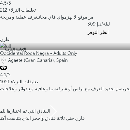
4.5/5
212 تعليقات النزلاء
من
موقع لا يهزم
واي فاي مجاني
غرف عملية ومريحة
/ليلة
309
انظر التوفر
قارن
الإقامة الكاملة
Occidental Roca Negra - Adults Only
Agaete (Gran Canaria), Spain
4.1/5
1051 تعليقات النزلاء
حرية
تم تجديد الغرف مع تراس أو شرفة
سبا وعافية مع دوائر وعلاجات
/3 الفنادق التي تم اختيارها للم
قارن حتى ثلاثة فنادق واحجز الذي يتناسب أكثر