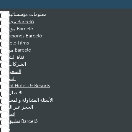
معلومات مؤسساتية
مجموعة Barceló
مؤسسة Barceló
Vacaciones Barceló
Barceló Films
موظفو Barceló
قناة الشكوى
الشركات
المنخرطين
الشركاء
Dorint Hotels & Resorts
الاتصال
الأسئلة المتداولة والمساعدة
الحجز عبر الهاتف
اتصل بنا
تطبيق Barceló
تنزيل