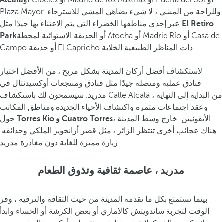
أو Cibeles أو Madrid de los Austrias أو Puerta del Sol أو
Alcalá
Plaza Mayor. وللراحة من المشي ، لا شيء يضاهي المشي للاسترخاء
El Retiro
عبر إحدى مناطقها الخضراء التي يتم الاعتناء بها جيدًا مثل
أو الحديقة الاستوائية لمحطة Atocha أو Madrid Río أو Casa de
Park
Campo أو حديقة El Capricho ذات المناظر الطبيعية الخلابة.
لاستكشاف أفضل أركان المدينة بشكل مريح ، من الأفضل اختيار
فنادق عملية ومتصلة جيدًا مثل فنادق ومنتجعات أوكسيدنتال في
مدريد. سيسمحون لك باستكشاف Calle Alcalá من البداية إلى النهاية ،
وعقد اجتماعات مثمرة واكتشاف الأحياء الجديدة ومناطق المكاتب
الأيقونيين. خارج وسط المدينة ،
Torres Kio و Cuatro Torres
حول
هناك عجائب أخرى تنتظر الزائر ، مثل قصر أرانجويز الملكي وحدائقه.
زيارة مميزة للغاية دون مغادرة مدريد.
مدريد ، عاصمة ثقافية وتذوق الطعام
بينما تستمتع بكل ما تقدمه المدينة من حيث الثقافة والترفيه ، وفر
الوقت لتجربة ساندويتش كالاماري أو بعض الكرشة أو الحساء وابدأ