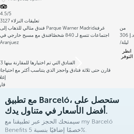
4.5/5
3127 تعليقات النزلاء
من
غرفة
فندق مثالي للذهاب إلى Parque Warner Madrid
306
اجتماعات تتسع لـ 840 شخصًا
فندق مع مسبح خارجي في
/ليلة
Aranjuez
انظر
التوفر
/3 الفنادق التي تم اختيارها للمقارنة بينها
قارن حتى ثلاثة فنادق واحجز الذي يتناسب أكثر مع احتياجا
إغل
قار
مع تطبيق Barceló، ستحصل على
أفضل الأسعار في متناول يدك.
سيمنحك الحجز عبر تطبيقنا مع my Barceló
Benefits خصمًا إضافيًا بنسبة 5%.