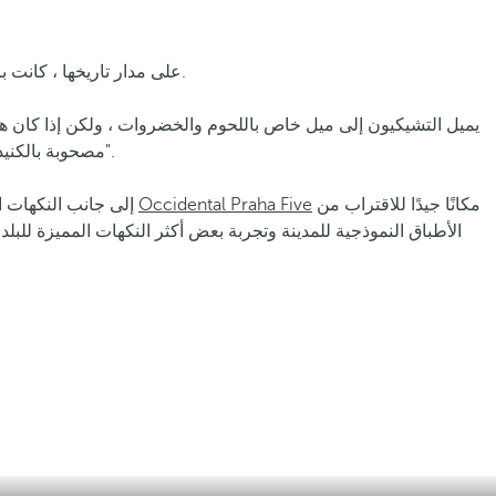
على مدار تاريخها ، كانت براغ واحدة من تلك المدن الأوروبية التي تقاربت فيها ثقافات وتقاليد متنوعة للغاية. هذا المزيج من المفاهيم هو شيء ينعكس أيضًا في فن الطهو.
يميل التشيكيون إلى ميل خاص باللحوم والخضروات ، ولكن إذا كان هن
مصحوبة بالكنيدليكي التقليدي (الدقيق أو كرات البطاطس) وانتهي من الغداء مع النبيذ الساخن ، كان شيئًا متأصلًا في ثقافة البلد مثل تمثيلات "المسرح الأسود".
مكانًا جيدًا للاقتراب من
Occidental Praha Five
إلى جانب النكهات ا
الأطباق النموذجية للمدينة وتجربة بعض أكثر النكهات المميزة للب