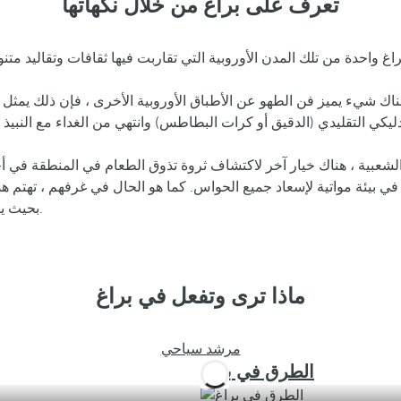
تعرف على براغ من خلال نكهاتها
اك شيء يميز فن الطهو عن الأطباق الأوروبية الأخرى ، فإن ذلك يمثل
لشعبية ، هناك خيار آخر لاكتشاف ثروة تذوق الطعام في المنطقة في أ
لد في بيئة مواتية لإسعاد جميع الحواس. كما هو الحال في غرفهم ، تهت
بحيث يكون لكل من الضيوف والزوار خيار اكتشاف سحر براغ من خلال الحنك.
ماذا ترى وتفعل في براغ
مرشد سياحي
الطرق في براغ