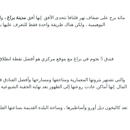
مائة برج على ضفاف نهر فلتافا تتحدى الأفق. إنها أفق
مدينة براغ ،
وال
هي مؤسسات تجعل إقامة المسافر مثل قصة خيالية أيضًا.
البوهيمية ، ولكن هناك طريقة واحدة فقط للتعرف عليها بك
فندق 5 نجوم في براغ مع موقع مركزي هو أفضل نقطة انطلاق لبدء طريق عبر هذه العاصمة الأوروبية التي لا تعد ولا تحصى. يُعد مركز المدينة التاريخي أحد
المال. إنها أماكن عادت روعتها إلى الظهور بعد نهاية الحقبة الشيوعي
تعد كاليخون ديل أورو وأساطيرها ، وساحة البلدة القديمة بساعتها الف