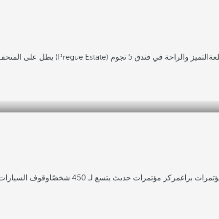
 (Pregue Estate) والقلعة
التميز والراحة في فندق 5 نجوم
تمرات براغ
مركز مؤتمرات حديث يتسع لـ 450 شخصًا
وقوف السيارات 