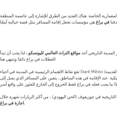
 المعمارية الخاصة. هناك العديد من الطرق للإشارة إلى عاصمة المنطقة
دقنا
في براغ
مواقع التراث العالمي لليونسكو ،
لذا يجب أن تبدأ
العطلات في براغ دائمًا وتنتهي هنا.
تقع نقاط الاهتمام الرئيسية في المدينة في أحياء Staré Město (المدينة القديمة) و Malá Strana (Little Quarter) و Hradčany ، والتي تشتهر بثروتها المعمارية ومتاحفها ومسارحها وأفضل الفنادق في براغ مقابل
يكية. عند الإقامة في هذه المناطق ، يتعين على المسافر الذي يصل إلى
 التاريخية في جوزيفوف (الحي اليهودي) ، من أكثر الزيارات شهرة خلال
اجازة في براغ.