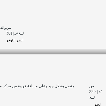
من
يطل على المتحف الوطني والأوبرا
/ليلة
301
انظر التوفر
من
متصل بشكل جيد وعلى مسافة قريبة من مركز مؤ
229
/
ليلة
انظر