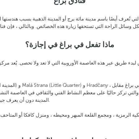
فنادق براغ
تي تُعرف أيضًا باسم مدينة مائة برج أو المدينة الذهبية بسبب هندستها
ل وسائل الراحة التي تستحقها زيارة هذه الخصائص. وبالتالي ، فإن فنا
ماذا تفعل في براغ في إجازة؟
ة والتي تركز حاليًا على معظم النشاط الفني والثقافي في العاصمة التش
المدينة دون أن يعرف جيدًا ما يجب فعله في براغ فقط الخروج إلى الخارج للعثور على واقع آسر.
لكية الرمزية ، ومجمع القلعة المبهر ومحيطه ، ومنزل كافكا أو المتاحف