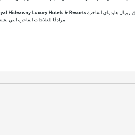
 رويال هايدواي الفاخرة
تعتبر المنتجعات في Cádiz مرادفًا للعلاجات الفاخرة التي تشعر بالاهتمام بها مثل أي مكان آخر في العالم.