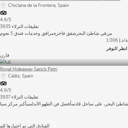
Chiclana de la Frontera, Spain
4.6/5
3935 تعليقات النزلاء
من
في شاطئ البحر
شقق فاخرة
مرافق وخدمات فندق 5 نجوم
لة
1.006
انظر التوفر
قارن
Royal Hideaway Sancti Petri
Cádiz, Spain
4.6/5
3937 تعليقات النزلاء
اطئ البحر، على ساحل قادس
أفضل فن الطهو الأندلسي
/3 الفنادق التي تم اختيارها للم