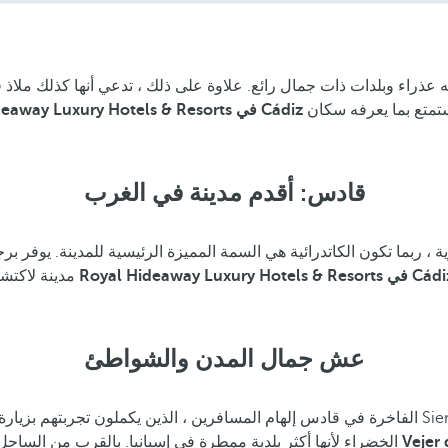
بشواطئ شبه عذراء وبلدات ذات جمال رائع. علاوة على ذلك ، تدعي أنها كذلك
ملاذ 
إقامتك تجربة فاخرة إذا كنت تبحث عن التفرد وتعتني بنفسك وتستمتع بما يعرفه سكان
Royal Hideaway Luxury Hotels & Resorts في Cádiz
قادس: أقدم مدينة في الغرب
بما تكون الكاتدرائية هي السمة المميزة الرئيسية للمدينة. يوفر برجه إطلالات 
Royal Hideaway Luxury Hotels &  في Cádiz
نظامًا ضوئيًا بالداخل لمراقبة الخارج: The Camera Obscura. مدينة لاكتشافها من
عش جمال المدن والشواطئ
Vejer 
الخضراء لأنها أكثر بلدية ممطرة في إسبانيا. بالقرب من الساحل ، ستجعلك المنازل المطلية باللون الأبيض في مكان فريد من نوعه في