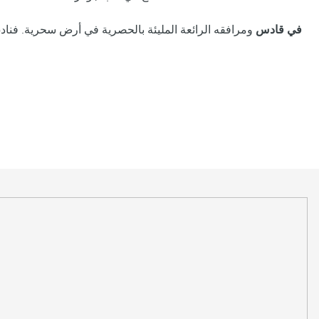
Royal Hideaway Luxury Hotels & Resorts في قادس
ومرافقه الرائعة المليئة بالحصرية في
أرض سحرية. فنادق