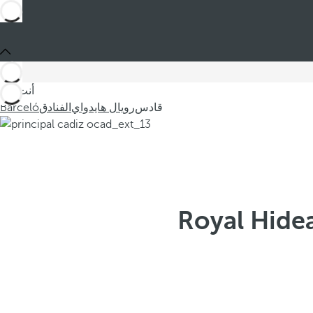
أنت في
قادس
رويال هايدواي
الفنادق
Barceló