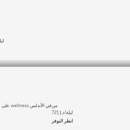
/لي
من
أكبر مركز سبا wellness في الأندلس
على ش
/ليلة
721
انظر التوفر