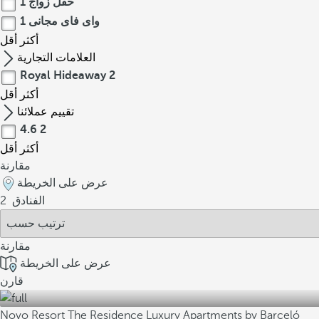
حفل زواج
1
واى فاى مجانى
1
أكثر
أقل
العلامات التجارية
Royal Hideaway
2
أكثر
أقل
تقييم عملائنا
4.6
2
أكثر
أقل
مقارنة
عرض على الخريطة
الفنادق
2
مقارنة
عرض على الخريطة
قارن
Novo Resort The Residence Luxury Apartments by Barceló