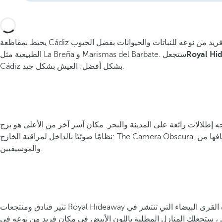
فريد من نوعه للنباتات والحيوانات بفضل الجيوب
الطبيعية مثل La Breña و Marismas del Barbate. ستجعل
Cádiz بشكل أفضل: العيش بشكل جيد.
رائعة على المدينة والبحر. مكان آسر آخر من الأعلى هو برج Tavira ، الذي يضم
والموسيقيين.
تثير فنادق ومنتجعات Royal Hideaway الفاخرة في قادس إلهام المسافرين ، الذين يكملون تجربتهم بزيارة القرى البيضاء التي تنتشر في Sierra de Grazalema ، وهي بيئة طبيعية تحسد عليها وتحيط بها الألوان