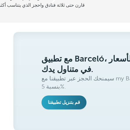
قارن حتى ثلاثة فنادق واحجز الذي يتناسب أكثر
مع تطبيق Barceló، ستحصل على أفضل الأسعار
في متناول يدك.
سيمنحك الحجز عبر تطبيقنا مع my Barceló Benefits خصمًا إضافيًا
بنسبة 5%.
قم بتنزيل تطبيقنا