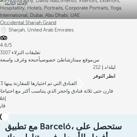
الإقامة الكاملة
Occidental Sharjah Grand
Sharjah, United Arab Emirates
4.6/5
3107 تعليقات النزلاء
من
موقع ممتاز
شاطئ خصوصي
أجنحة وغرف واسعة
/ليلة
212
انظر التوفر
/3 الفنادق التي تم اختيارها للمقارنة بينها
قارن حتى ثلاثة فنادق واحجز الذي يتناسب أكثر مع احتياجا
إغل
قار
مع تطبيق Barceló، ستحصل على