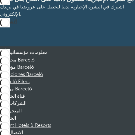
اشترك في النشرة الإخبارية لدينا لتحصل على عروضنا في بريدك
الإلكتروني.
الاشتراك
معلومات مؤسساتية
مجموعة Barceló
مؤسسة Barceló
Vacaciones Barceló
Barceló Films
موظفو Barceló
قناة الشكوى
الشركات
المنخرطين
الشركاء
Dorint Hotels & Resorts
الاتصال