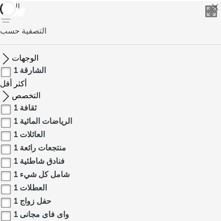
العودة
التصفية حسب
الوجهات
الشارقة
1
أكثر
أقل
التخصص
ثقافة
1
الرياضات المائية
1
العائلات
1
منتجعات رائعة
1
فنادق شاطئية
1
شامل كل شيء
1
العطلات
1
حفل زواج
1
واى فاى مجانى
1