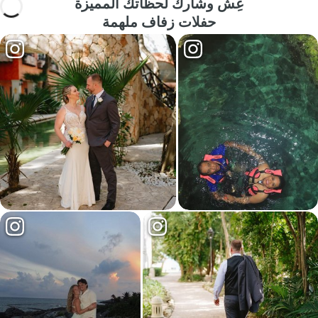
عِش وشارك لحظاتك المميزة
حفلات زفاف ملهمة