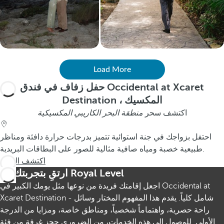
Load More
حفل زفاف في فندق Occidental at Xcaret
Destination ، المكسيك
اكتشف سحر
منطقة البحر الكاريبي المكسيكية
احتفل بزواجك في جنة استوائية تتميز بدرجات حرارة دافئة ومناظر
طبيعية خصبة ومياه صافية مثالية للصور على البطاقات البريدية.
اكتشف المزيد
ارتقِ بتجربتك مع Royal Level
اجعل إقامتك فريدة من نوعها مثل يومك الكبير في Occidental at
Xcaret Destination - شامل كلياً. يقدم هذا المفهوم المختار وسائل
راحة حصرية، واهتماماً شخصياً، ومناطق خاصة، ومزايا من الدرجة
الأولى. للوصول إلى هذه الخدمات، من الضروري حجز غرفة من فئة