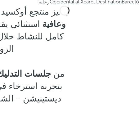
Barceló
Occidental at Xcaret Destination
رعاية
يتميز منتجع أوكسيد
وعافية
استثنائي ي
كامل للنشاط خلال 
الزو
من
جلسات التدليك
بتجربة استرخاء في
ديستينيشن - الشام