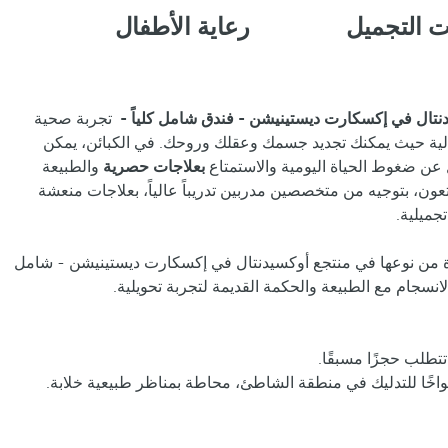
 التجميل
رعاية الأطفال
نتال في إكسكارت ديستينيشن - فندق شامل كلياً -
تجربة صحية
الية حيث يمكنك تجديد جسمك وعقلك وروحك. في الكبائن، يمكن
عن ضغوط الحياة اليومية والاستمتاع
بعلاجات حصرية
والطبيعة
ون، بتوجيه من متخصصين مدربين تدريباً عالياً، بعلاجات منعشة
ميلية.
 من نوعها في منتجع أوكسيدنتال في إكسكارت ديستينيشن - شامل
لانسجام مع الطبيعة والحكمة القديمة لتجربة تحويلية.
تطلب حجزًا مسبقًا.
واخًا للتدليك في منطقة الشاطئ، محاطة بمناظر طبيعية خلابة.