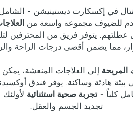
نتال في إكسكارت ديستينيشن - الشامل ك
قدم للضيوف مجموعة واسعة من
العلاجا
عطلتهم. يتوفر فريق من المحترفين لتلب
ار، مما يضمن أقصى درجات الراحة والر
 المريحة
إلى العلاجات المنعشة، يمكن 
 بيئة هادئة وساكنة. يوفر فندق أوكسي
ل كلياً -
تجربة صحية استثنائية
لأولئك 
تجديد الجسم والعقل.