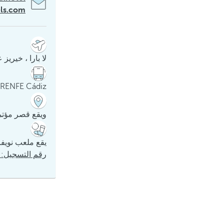
els.com
لا بارا ، خيريز على
RENFE Cádiz على بعد كيلومترين
ويقع قصر مؤتمرا
يقع ملعب نويفا مي
رقم التسجيل: H-CA-01252