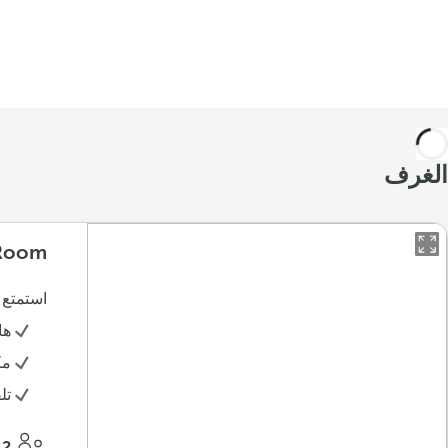
الغرف
 Room
استمتع 
ها
مك
تل