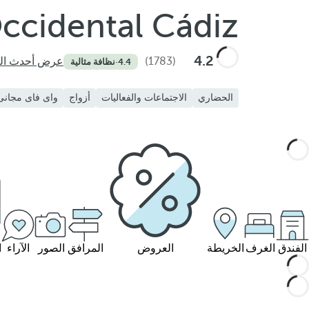
ccidental Cádiz
4.2
(1783)
عرض أحدث الت
4.4
·
نظافة مثالية
الحضاري
الاجتماعات والفعاليات
أزواج
واى فاى مجانى
الفندق
الغرف
الخريطة
العروض
المرافق
الصور
الآراء
ا