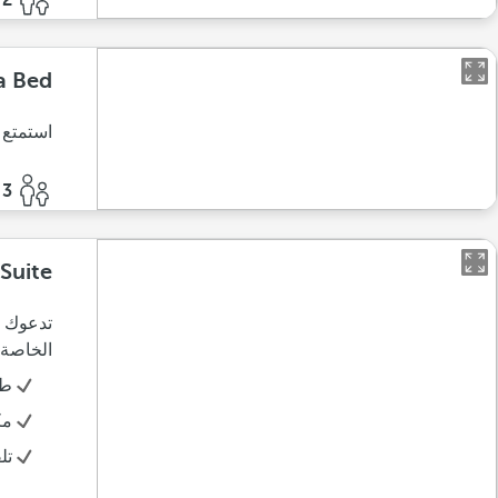
2 أفراد
a Bed
استمتع 
3 أفراد
Suite
تدعوك ه
الخاصة 
طق
مك
تل