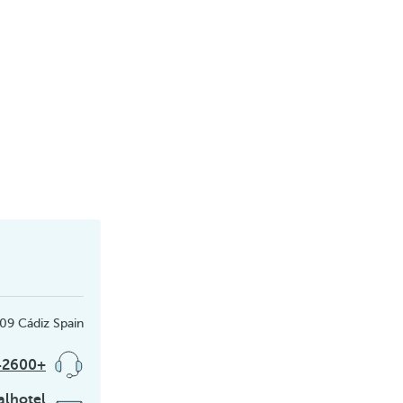
09 Cádiz Spain
+34956242600
alhotel