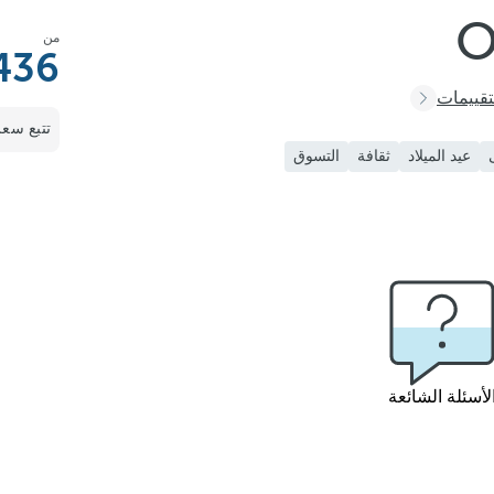
O
من
436
قييمات
تتبع سعر
عيد الميلاد
ثقافة
التسوق
لأسئلة الشائعة