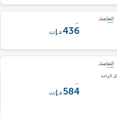
التفاصيل
من
436
/ليلة
التفاصيل
ل الراحة
من
584
/ليلة