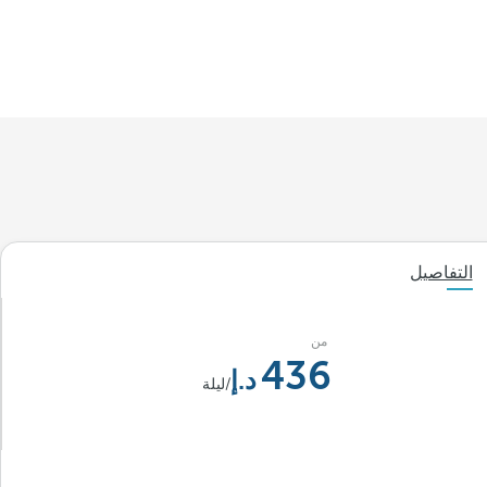
التفاصيل
من
436
/ليلة