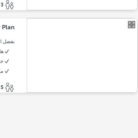
3 أفراد
 Plan
بفضل ال
ها
خز
مك
5 أفراد