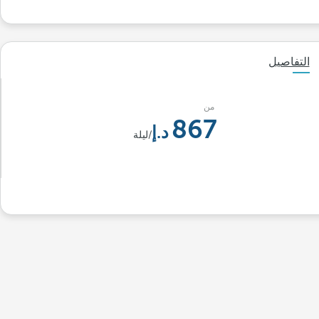
التفاصيل
من
867
/ليلة