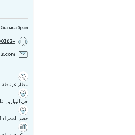
 Granada Spain
+34958290303
ls.com
مطار غرناطة على بعد 9
حي البيازين على بعد ,6
قصر الحمراء 1.4 كم