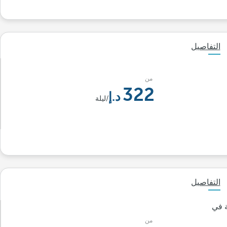
التفاصيل
من
322
/ليلة
التفاصيل
ة في
من