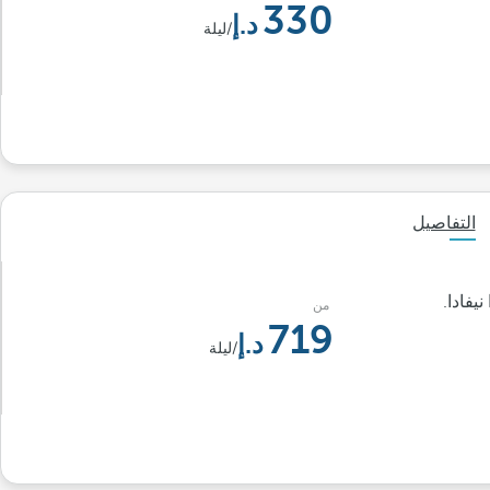
330
/ليلة
التفاصيل
فادا.
من
719
/ليلة