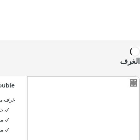
الغرف
ouble
غرف مزد
خز
مس
مك