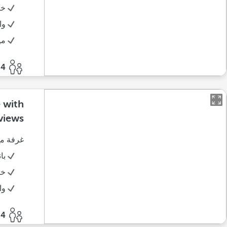
خز
وا
مي
4 أفراد
e with
views
غرفة مع
با
خز
وا
4 أفراد