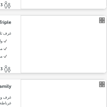
3 أفراد
Triple
غرف ثلاثية مع 3 أسرة فردية وجميع و
وا
مس
مج
3 أفراد
amily
غرف واس
غرناطة.