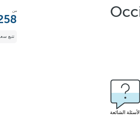
Occ
من
258
تتبع سعر
لأسئلة الشائعة