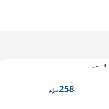
التفاصيل
من
258
/ليلة