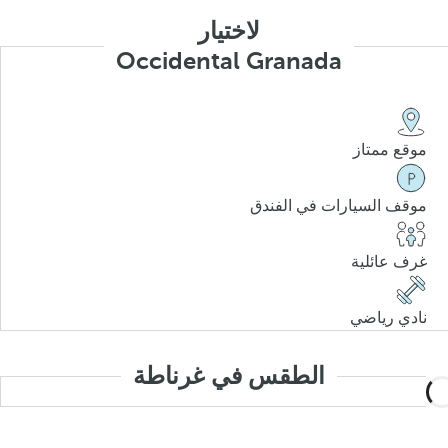
لاختيار
Occidental Granada
موقع ممتاز
موقف السيارات في الفندق
غرف عائلية
نادي رياضي
الطقس في غرناطة